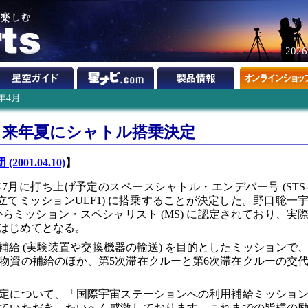
202
1年4月
、来年夏にシャトル搭乗決定
001.04.10)
】
年7月に打ち上げ予定のスペースシャトル・エンデバー号 (STS
み立てミッションULF1) に搭乗することが決定した。野口聡一
Aからミッション・スペシャリスト (MS) に認定されており、実
はじめてとなる。
の利用補給 (実験装置や交換機器の輸送) を目的としたミッションで
送物資の補給のほか、第5次滞在クルーと第6次滞在クルーの交
定について、「国際宇宙ステーションへの利用補給ミッショ
ていただき、たいへん感激しております。これまでの皆様の