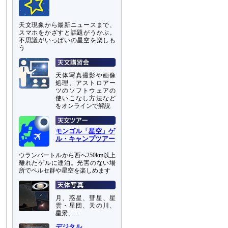
天文現象から最新ニュースまで、
スマホをかざすと話題がうかぶ。
不思議がいっぱいの星空を楽しも
う
天体写真撮影や画像
処理、アストロアー
ツのソフトウェアの
使いこなし方法など
をオンラインで解説
モンゴル「星空」ゲ
ル・キャンプツアー
ウランバートルから西へ250km以上
離れたゲルに連泊。光害のない場
所でペルセ群や星空を楽しめます
月、惑星、彗星、星
雲・星団、天の川、
星景、…
デジタル