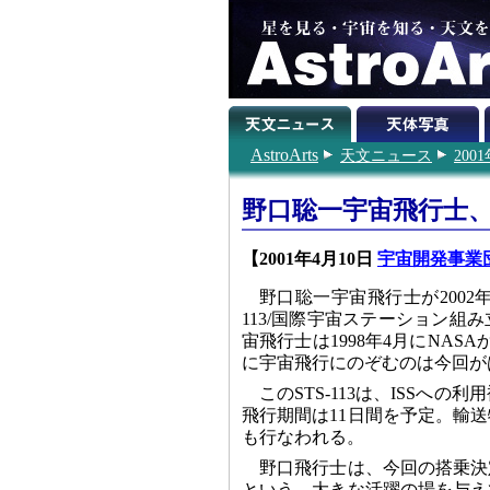
AstroArts
天文ニュース
200
野口聡一宇宙飛行士
【2001年4月10日
宇宙開発事業団 (2
野口聡一宇宙飛行士が2002
113/国際宇宙ステーション組
宙飛行士は1998年4月にNAS
に宇宙飛行にのぞむのは今回が
このSTS-113は、ISSへ
飛行期間は11日間を予定。輸
も行なわれる。
野口飛行士は、今回の搭乗決
という、大きな活躍の場を与え