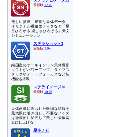
ステラナビゲータ12
本
最新版
12.0i
り
美しい描画、豊富な天体データ、
オリジナル番組エディタなど「星
空ひろがる 楽しさひろげる」天文
シミュレーション
ステラショット3
最新版
3.0o
純国産のオールインワン天体撮影
ソフトがパワーアップ。ライブス
タックやオートフォーカスなど新
機能も搭載
ステライメージ10
最新版
10.0f
天体画像に埋もれた微細な情報を
最大限に引き出し、不要なノイズ
は徹底的に除去して美しい天体写
真に仕上げる
星空ナビ