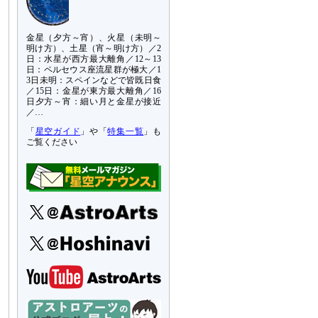
金星（夕方～宵）、火星（未明～
明け方）、土星（宵～明け方）／2
日：水星が西方最大離角／12～13
日：ペルセウス座流星群が極大／1
3日未明：スペインなどで皆既日食
／15日：金星が東方最大離角／16
日夕方～宵：細い月と金星が接近
／…
「
星空ガイド
」や「
特集一覧
」も
ご覧ください