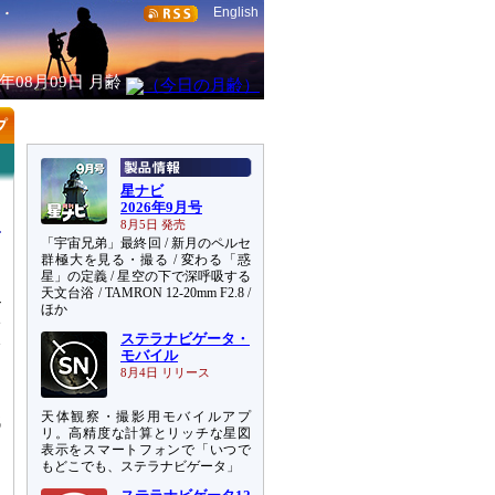
English
6年08月09日
月齢
星ナビ
2026年9月号
8月5日 発売
「宇宙兄弟」最終回 / 新月のペルセ
群極大を見る・撮る / 変わる「惑
星」の定義 / 星空の下で深呼吸する
天文台浴 / TAMRON 12-20mm F2.8 /
-
ほか
宇
ステラナビゲータ・
際
モバイル
8月4日 リリース
、
天体観察・撮影用モバイルアプ
代
リ。高精度な計算とリッチな星図
表示をスマートフォンで「いつで
もどこでも、ステラナビゲータ」
ン
励