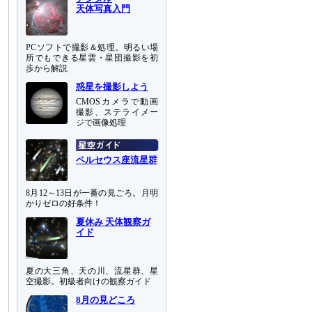
天体写真入門
PCソフトで撮影＆処理。明るい場
所でもできる星雲・星団撮影を初
歩から解説
惑星を撮影しよう
CMOSカメラで動画
撮影、ステライメー
ジで画像処理
ペルセウス座流星群
8月12～13日が一番の見ごろ。月明
かりゼロの好条件！
夏休み 天体観察ガ
イド
夏の大三角、天の川、流星群、星
空撮影。初級者向けの観察ガイド
8月の見どころ