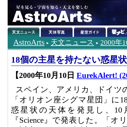
AstroArts
天文ニュース
2000年
18個の主星を持たない惑星
【2000年10月10日
EurekAlert! (2
スペイン、アメリカ、ドイツ
「オリオン座シグマ星団」に1
惑星状の天体を発見し、10
『Science』で発表した。「