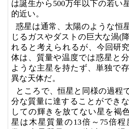
は誕生から500万年以下の若い
的近い。
惑星は通常、太陽のような恒
じるガスやダストの巨大な渦(降
れると考えられるが、今回研
体は、質量や温度では惑星と
ような主星を持たず、単独で
異な天体だ。
ところで、恒星と同様の過程
分な質量に達することができ
しての輝きを放てない星を褐
星は木星質量の13倍～75倍