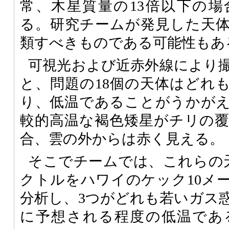
常、木星質量の13倍以下の
る。研究チームが発見した天
類すべきものである可能性もあ
可視光および近赤外線により
と、問題の18個の天体はどれ
り、低温であることがうかが
較的高温な褐色矮星がチリの
合、雲の外からは赤く見える。
そこでチームでは、これらの
クトルをハワイのケック10メ
分析し、3つがどれも若いガス
に予想される程度の低温であ