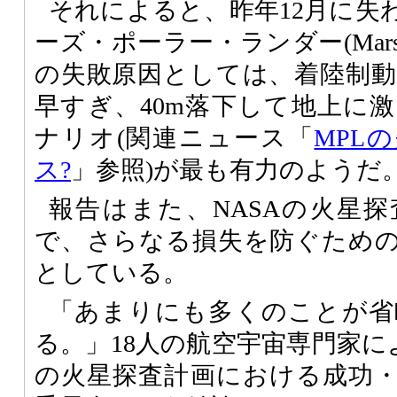
それによると、昨年12月に失
ーズ・ポーラー・ランダー(Mars Pole
の失敗原因としては、着陸制
早すぎ、40m落下して地上に
ナリオ(関連ニュース「
MPL
ス?
」参照)が最も有力のようだ
報告はまた、NASAの火星
で、さらなる損失を防ぐため
としている。
「あまりにも多くのことが省
る。」18人の航空宇宙専門家に
の火星探査計画における成功