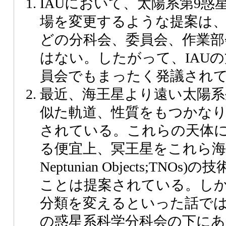
IAUにおいて、太陽系第9惑
場を変更するような提案は
どの分科会、委員会、作業
はない。したがって、IAU
員会でもまったく発議され
最近、海王星より遠い太陽系
似た軌道、性質をもつかな
されている。これらの天体
る便宜上、冥王星をこれら海王星
Neptunian Objects;TN
ことは提案されている。し
分類を変えるといった話では
の惑星系科学分科会の下に