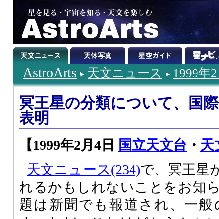
AstroArts
天文ニュース
1999年
冥王星の分類について、国際
表明
【1999年2月4日
国立天文台
・
天
天文ニュース(234)
で、冥王星
れるかもしれないことをお知
題は新聞でも報道され、一般