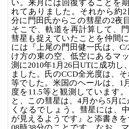
い。来月には回復することを
れてありました。それから約2日後
分に門田氏からこの彗星の2夜
そこで、軌道を再計算して、
彗星も捉えていたことを仲間
には『上尾の門田健一氏は、C/2
け方の東の空、低空にあるマ
測に2010年1月26日UTに成功
ました。氏のCCD全光度は、それぞ
等でした。米国のヘールは、1月
度を11.5等と観測しています
と、この彗星は、4月から5月に
くなるでしょう。彗星には、
が見えるようです』と添書きをつ
08時38分のことです。なお、