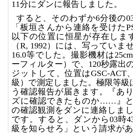
11分にダンに報告しました。
すると、そのわずか6分後の0
「板垣さんから連絡を受けたP
以下の位置に恒星が存在します。D
（R, 1992）には、写ってい
16.0等でした。撮影機材は25cm 
ーフィルター）で、120秒露出
ジットして、位置はGSC-ACT、光
級）で測定しました。極限等級は
う確認報告が届きます。『あ
ズに確認できたものか……』
の確認観測をダンに連絡しました
です。すると、ダンから03時4
級を知らせろ」という請求が