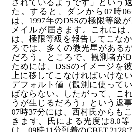
されているようです」という
た。すると、ダンから07時06分に
は、1997年のDSSの極限等
メイルが届きます。これには、07
は、極限等級を報告してこな
ろでは、多くの微光星があるが
だろう。ところで、観測者がD
ためには、DSSのイメージを
上に移してこなければいけな
デフォルト値（観測に使って
ばならない。したがって、こ
うが生じるだろう』という返
07時37分には、西村氏からも
きます。氏による光度は8.0
は、09時11分到着のCBET 21