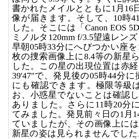
書かれたメイルとともに1月16
像が届きます。そして、10時4
した。そこには「Canon EOS
ミノルタ120mm f/3.5望遠レ
早朝05時33分にへびつかい座を
枚の捜索画像上に8.4等の新星
した。この星の出現位置は赤経17h3
39'47"で、発見後の05時44
にも確認できます。極限等級は1
お、小惑星でないことは確認
ありました。さらに11時20分
てみました。発見前々日の1月1
ていましたが、その画像上には、
新星の姿は見られませんでした。