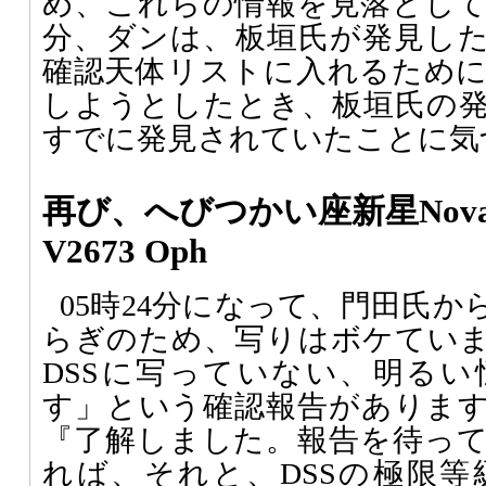
め、これらの情報を見落とし
分、ダンは、板垣氏が発見し
確認天体リストに入れるため
しようとしたとき、板垣氏の
すでに発見されていたことに気
再び、へびつかい座新星Nova O
V2673 Oph
05時24分になって、門田氏か
らぎのため、写りはボケてい
DSSに写っていない、明る
す」という確認報告があります。
『了解しました。報告を待っ
れば、それと、DSSの極限