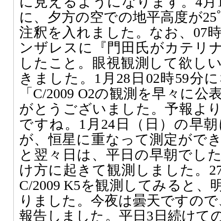
に見えるようになります。4月
に、夕方の空での地平高度が25
注釈を入れました。なお、07時
ンザレスに『門田氏がカテリ
したこと。眼視観測して欲し
きました。1月28日02時59
「C/2009 O2の観測を早々
がとうございました。予報よ
ですね。1月24日（日）の早
が、恒星に重なって測定がで
と翌々日は、平日の早朝でし
け方に起きて観測しました。2
C/2009 K5を観測してみる
りました。今夜は曇天ですので
報告しました。平日3日続けて