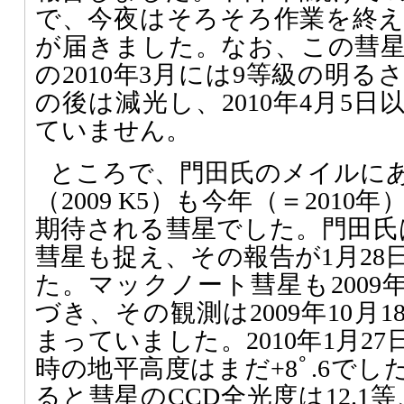
で、今夜はそろそろ作業を終
が届きました。なお、この彗
の2010年3月には9等級の明
の後は減光し、2010年4月5
ていません。
ところで、門田氏のメイルに
（2009 K5）も今年（＝201
期待される彗星でした。門田氏は
彗星も捉え、その報告が1月28日
た。マックノート彗星も2009
づき、その観測は2009年10月
まっていました。2010年1月2
時の地平高度はまだ+8ﾟ.6で
ると彗星のCCD全光度は12.1