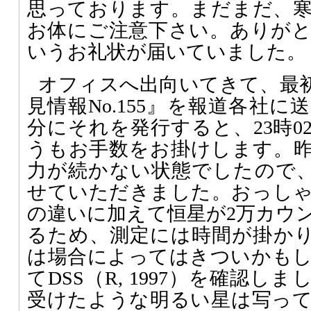
思っております。まだまだ、
お体にご注意下さい。ありが
いうお礼状が届いていました。
オフィスへ出向いてきて、最
見情報No.155』を報道各社に
分にそれを発行すると、23時0
うもお手数をお掛けします。
力が続かない状態でしたので、
せていただきました。おっし
の違いに加えて恒星が2万カウ
るため、測定には時間が掛か
は場合によってはきついかも
てDSS（R, 1997）を確認
受けたような明るい星は写っ