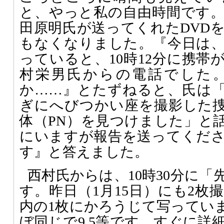
と、やっと私の自由時間です
田原明氏が送ってくれたDVD
もなくなりました。『今日は
っていると、10時12分に携帯
村栄男氏からの電話でした
か……』とたずねると、氏は「
ぎにへびつかい座を撮影した
体（PN）を見つけました」と
にいますが報告を送ってくだ
す』と答えました。
西村氏からは、10時30分に
す。昨日（1月15日）にも2枚
内の1枚にかろうじて写ってい
ぼ同じで9.5等です。すぐに詳