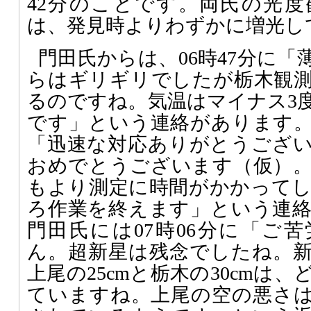
42分のことです。両氏の光
は、発見時よりわずかに増光し
門田氏からは、06時47分に
らはギリギリでしたが栃木観
るのですね。気温はマイナス3
です」という連絡があります。さ
「迅速な対応ありがとうござ
おめでとうございます（仮）
もより測定に時間がかかって
ろ作業を終えます」という連
門田氏には07時06分に「ご
ん。超新星は残念でしたね。
上尾の25cmと栃木の30cmは
ていますね。上尾の空の悪さ