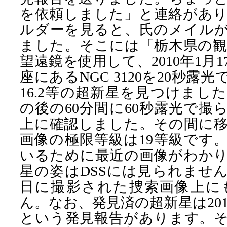
を依頼しました」と連絡があ
ルダーを見ると、氏のメイルが0
ました。そこには「栃木県の観測所で
望遠鏡を使用して、2010年1月1
座にあるNGC 3120を20秒
16.2等の超新星を見つけまし
の後の60分間に60秒露光で撮
上に確認しました。その間に
画像の極限等級は19等級です
いるために最近の画像がわか
星の姿はDSSには見られません。
日に撮影された捜索画像上に
ん。なお、発見済の超新星は20
という発見報告があります。そ