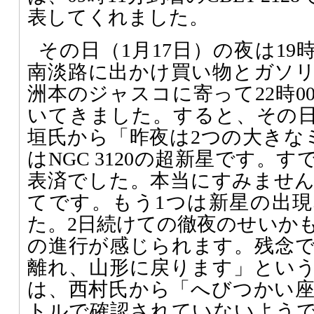
表してくれました。
その日（1月17日）の夜は19
南淡路に出かけ買い物とガソ
洲本のジャスコに寄って22時0
いてきました。すると、その日の
垣氏から「昨夜は2つの大きな
はNGC 3120の超新星です。すで
表済でした。本当にすみませ
てです。もう1つは新星の出
た。2日続けての徹夜のせいか
の進行が感じられます。残念
離れ、山形に戻ります」というメ
は、西村氏から「へびつかい
トルで確認されていないよう