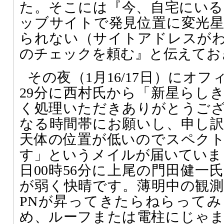
た。そこには『今、自宅にいるの
ッブサイトで発見位置に変光
られない（サイトアドレスが
のチェックを頼む』と伝えてお
その夜（1月16/17日）にオフ
29分に西村氏から「新星らし
く処理いただきありがとうご
なる時間帯にお願いし、申し
天体の位置が低いのでスペク
す」というメイルが届いていまし
日00時56分に上尾の門田健一
が弱く快晴です。薄明中の観
PNが昇ってきたらねらって
め、ルーフまたは電柱にじゃ