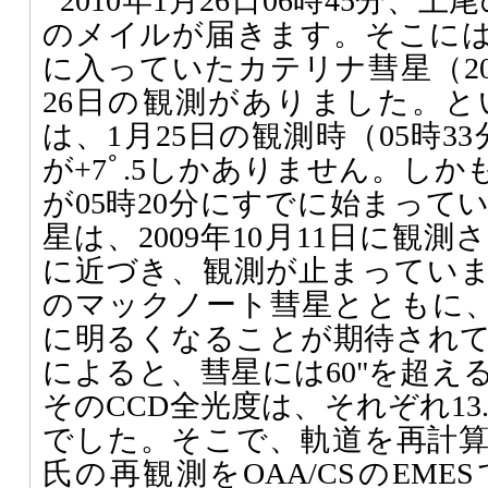
2010年1月26日06時45分、
のメイルが届きます。そこに
に入っていたカテリナ彗星（200
26日の観測がありました。
は、1月25日の観測時（05時3
が+7ﾟ.5しかありません。し
が05時20分にすでに始まって
星は、2009年10月11日に観
に近づき、観測が止まってい
のマックノート彗星とともに、今
に明るくなることが期待され
によると、彗星には60"を超え
そのCCD全光度は、それぞれ13.
でした。そこで、軌道を再計
氏の再観測をOAA/CSのEM