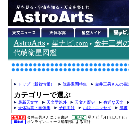
AstroArts
星ナビ.com
金井三男
代萌衛星図鑑
トップ（新着情報）
読書週間特集
金井三男さんの書
カテゴリーで選ぶ
最新天文学
天文学以外
天文と歴史
身近な天文
天体写真・画像集
子供向け
小説・エッセイ
洋書
金井三男さんによる書評
星ナビ「月刊ほんナビ」
オンラインニュース編集部による書評