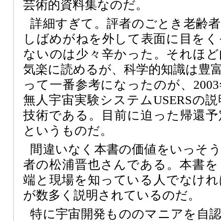
芸術的資料集なのだ。
詳細すぎて。評者のごとき老齢
しばめがねを外して表面に目をく
ないのは少々辛かった。それほど
気楽に読めるが、科学的知識は豊
って一番参考になったのが、200
無人宇宙実験システムUSERSの
技術である。目前に迫った帰還予
というものだ。
間違いなく本書の価値をいっそ
者の松浦晋也さんである。本書を
端と現場を知っている人でなけれ
が数多く説明されているのだ。
特に宇宙開発もののマニアを自