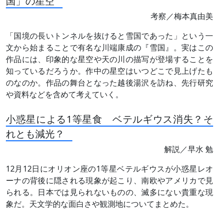
国」の星空
考察／梅本真由美
「国境の長いトンネルを抜けると雪国であった」という一
文から始まることで有名な川端康成の『雪国』。実はこの
作品には、印象的な星空や天の川の描写が登場することを
知っているだろうか。作中の星空はいつどこで見上げたも
のなのか。作品の舞台となった越後湯沢を訪ね、先行研究
や資料などを含めて考えていく。
小惑星による1等星食 ベテルギウス消失？そ
れとも減光？
解説／早水 勉
12月12日にオリオン座の1等星ベテルギウスが小惑星レオ
ーナの背後に隠される現象が起こり、南欧やアメリカで見
られる。日本では見られないものの、滅多にない貴重な現
象だ。天文学的な面白さや観測地についてまとめた。