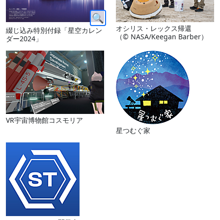
オシリス・レックス帰還
綴じ込み特別付録「星空カレン
（© NASA/Keegan Barber）
ダー2024」
VR宇宙博物館コスモリア
星つむぐ家