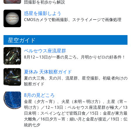
団撮影を初歩から解説
惑星を撮影しよう
CMOSカメラで動画撮影、ステライメージで画像処理
星空ガイド
ペルセウス座流星群
8月12～13日が一番の見ごろ。月明かりゼロの好条件！
夏休み 天体観察ガイド
夏の大三角、天の川、流星群、星空撮影。初級者向けの
観察ガイド
8月の見どころ
金星（夕方～宵）、火星（未明～明け方）、土星（宵～
明け方）／12～13日：ペルセウス座流星群が極大／13
日未明：スペインなどで皆既日食／15日：金星が東方最
大離角／16日夕方～宵：細い月と金星が接近／19日：伝
統的七夕