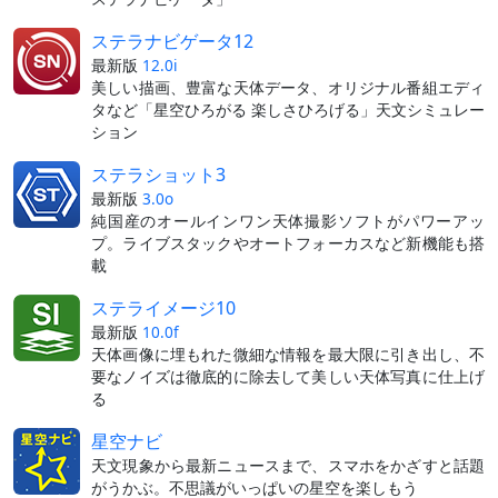
ステラナビゲータ12
最新版
12.0i
美しい描画、豊富な天体データ、オリジナル番組エディ
タなど「星空ひろがる 楽しさひろげる」天文シミュレー
ション
ステラショット3
最新版
3.0o
純国産のオールインワン天体撮影ソフトがパワーアッ
プ。ライブスタックやオートフォーカスなど新機能も搭
載
ステライメージ10
最新版
10.0f
天体画像に埋もれた微細な情報を最大限に引き出し、不
要なノイズは徹底的に除去して美しい天体写真に仕上げ
る
星空ナビ
天文現象から最新ニュースまで、スマホをかざすと話題
がうかぶ。不思議がいっぱいの星空を楽しもう