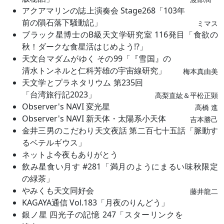
アクアマリンの誌上演奏会 Stage268「103年
前の隕石落下騒動記」
ミマス
ブラック星博士のB級天文学研究室 116発目「食欲の
秋！ダークな食星活はじめよう⁉」
天文台マダムがゆく その99「『雪国』の
清水トンネルと仁科芳雄の宇宙線研究」
梅本真由美
天文学とプラネタリウム 第235回
「台湾旅行記2023」
高梨直紘＆平松正顕
Observer's NAVI 変光星
高橋 進
Observer's NAVI 新天体・太陽系小天体
吉本勝己
金井三男のこだわり天文夜話 第二百七十五話「脈動す
るベテルギウス」
ネットよ今夜もありがとう
飲み星食い月す #281「満月のようにまるい味秋限定
の緑茶」
やみくも天文同好会
藤井龍二
KAGAYA通信 Vol.183「月夜のりんどう」
銀ノ星 四光子の記憶 247「スターリンクを