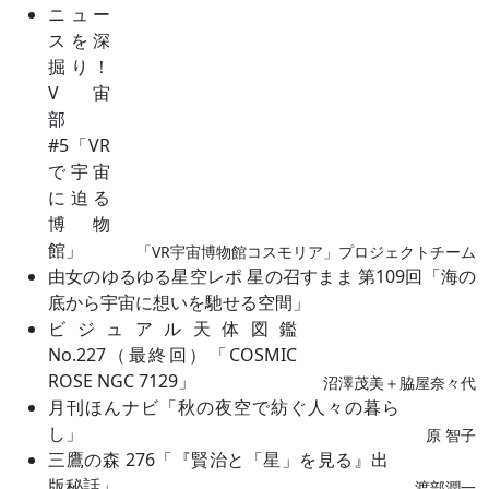
ニュー
スを深
掘り！
V宙
部
#5「VR
で宇宙
に迫る
博物
館」
「VR宇宙博物館コスモリア」プロジェクトチーム
由女のゆるゆる星空レポ 星の召すまま 第109回「海の
底から宇宙に想いを馳せる空間」
ビジュアル天体図鑑
No.227（最終回）「COSMIC
ROSE NGC 7129」
沼澤茂美＋脇屋奈々代
月刊ほんナビ「秋の夜空で紡ぐ人々の暮ら
し」
原 智子
三鷹の森 276「『賢治と「星」を見る』出
版秘話」
渡部潤一