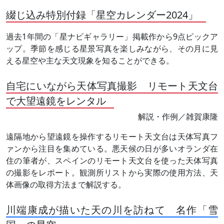
綴じ込み特別付録「星空カレンダー2024」
過去1年間の「星ナビギャラリー」掲載作から9点ピックア
ップ。季節を感じる星景写真を楽しみながら、その月に見
える星空や主な天文現象を知ることができる。
自宅にいながら天体写真撮影 リモート天文台
で大望遠鏡をレンタル
解説・作例／雑賀康隆
遠隔地から望遠鏡を操作するリモート天文台は天体写真フ
ァンから注目を集めている。悪天候の日が多いオランダ在
住の筆者が、スペインのリモート天文台を使った天体写真
の撮影をレポート。観測所リストから実際の使用方法、天
体画像の取得方法まで解説する。
川端康成が描いた天の川を訪ねて 名作「雪