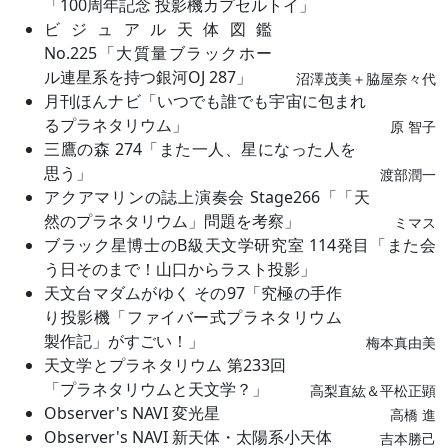
「100周年記念 投影機カプセルトイ」
ビジュアル天体図鑑
No.225「大質量ブラックホー
ル連星系を持つ銀河OJ 287」
沼澤茂美＋脇屋奈々代
月刊ほんナビ「いつでも誰でも宇宙に包まれ
るプラネタリウム」
原 智子
三鷹の森 274「また一人、星になった人を
思う」
渡部潤一
アクアマリンの誌上演奏会 Stage266「「天
然のプラネタリウム」問題を考察」
ミマス
ブラック星博士のB級天文学研究室 114発目「また会
う日そのまで！山口からラスト投影」
天文台マダムがゆく その97「究極の手作
り投影機「ファイバー式プラネタリウム
製作記」がすごい！」
梅本真由美
天文学とプラネタリウム 第233回
「プラネタリウムと天文学？」
高梨直紘＆平松正顕
Observer's NAVI 変光星
高橋 進
Observer's NAVI 新天体・太陽系小天体
吉本勝己