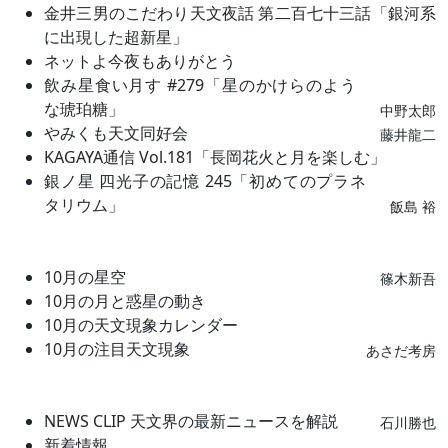
金井三男のこだわり天文夜話 第二百七十三話「銀河系
に出現した超新星」
ネットよ今夜もありがとう
飲み星食い月す #279「星のかけらのよう
な琥珀糖」
中野太郎
やみくも天文同好会
藤井龍二
KAGAYA通信 Vol.181「長岡花火と月を楽しむ」
銀ノ星 四光子の記憶 245「初めてのプラネ
タリウム」
飯島 裕
10月の星空
篠木新吾
10月の月と惑星の動き
10月の天文現象カレンダー
10月の注目天文現象
あさだ考房
NEWS CLIP 天文界の最新ニュースを解説
石川勝也
新着情報