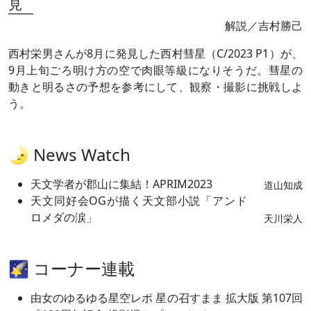
見
解説／吉村勝己
西村栄男さんが8月に発見した西村彗星（C/2023 P1）が、
9月上旬ごろ明け方の空で肉眼等級になりそうだ。彗星の
動きと明るさの予想を参考にして、観察・撮影に挑戦しよ
う。
🌛 News Watch
天文学者が郡山に集結！APRIM2023
道山知成
天文同好会OGが描く天文部小説「アンド
ロメダの涙」
天川栄人
🌠 コーナー連載
由女のゆるゆる星空レポ 星の召すまま 拡大版 第107回