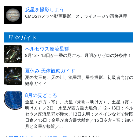
惑星を撮影しよう
CMOSカメラで動画撮影、ステライメージで画像処理
星空ガイド
ペルセウス座流星群
8月12～13日が一番の見ごろ。月明かりゼロの好条件！
夏休み 天体観察ガイド
夏の大三角、天の川、流星群、星空撮影。初級者向けの
観察ガイド
8月の見どころ
金星（夕方～宵）、火星（未明～明け方）、土星（宵～
明け方）／2日：水星が西方最大離角／12～13日：ペル
セウス座流星群が極大／13日未明：スペインなどで皆既
日食／15日：金星が東方最大離角／16日夕方～宵：細い
月と金星が接近／…