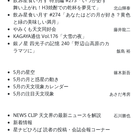
飲み星食い月す 特別編 #273「いつか必ず
舞い上がれ！H3焼酎での乾杯を夢見て」
北山輝泰
飲み星食い月す #274「あなたはどの月が好き？黄色
と緑の美味しい満月」
やみくも天文同好会
藤井龍二
KAGAYA通信 Vol.176「大雪の夜」
銀ノ星 四光子の記憶 240「野辺山高原のカ
ラマツに」
飯島 裕
5月の星空
篠木新吾
5月の月と惑星の動き
5月の天文現象カレンダー
5月の注目天文現象
あさだ考房
NEWS CLIP 天文界の最新ニュースを解説
石川勝也
新着情報
星ナビひろば 読者の投稿・会誌会報コーナー