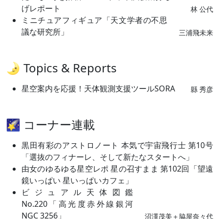
げレポート
林 公代
ミニチュアフィギュア「天文学者の不思
議な研究所」
三浦飛未来
🌛 Topics & Reports
星空案内を応援！天体観測支援ツールSORA
縣 秀彦
🌠 コーナー連載
黒田有彩のアストロノート 本気で宇宙飛行士 第10号
「選抜のフィナーレ、そして新たなスタートへ」
由女のゆるゆる星空レポ 星の召すまま 第102回「望遠
鏡いっぱい 星いっぱいカフェ」
ビジュアル天体図鑑
No.220「高光度赤外線銀河
NGC 3256」
沼澤茂美＋脇屋奈々代