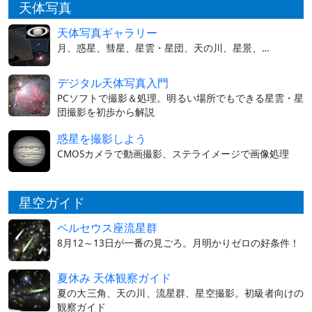
天体写真
天体写真ギャラリー
月、惑星、彗星、星雲・星団、天の川、星景、…
デジタル天体写真入門
PCソフトで撮影＆処理。明るい場所でもできる星雲・星
団撮影を初歩から解説
惑星を撮影しよう
CMOSカメラで動画撮影、ステライメージで画像処理
星空ガイド
ペルセウス座流星群
8月12～13日が一番の見ごろ。月明かりゼロの好条件！
夏休み 天体観察ガイド
夏の大三角、天の川、流星群、星空撮影。初級者向けの
観察ガイド