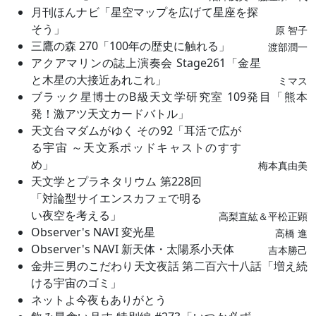
月刊ほんナビ「星空マップを広げて星座を探
そう」
原 智子
三鷹の森 270「100年の歴史に触れる」
渡部潤一
アクアマリンの誌上演奏会 Stage261「金星
と木星の大接近あれこれ」
ミマス
ブラック星博士のB級天文学研究室 109発目「熊本
発！激アツ天文カードバトル」
天文台マダムがゆく その92「耳活で広が
る宇宙 ～天文系ポッドキャストのすす
め」
梅本真由美
天文学とプラネタリウム 第228回
「対論型サイエンスカフェで明る
い夜空を考える」
高梨直紘＆平松正顕
Observer's NAVI 変光星
高橋 進
Observer's NAVI 新天体・太陽系小天体
吉本勝己
金井三男のこだわり天文夜話 第二百六十八話「増え続
ける宇宙のゴミ」
ネットよ今夜もありがとう