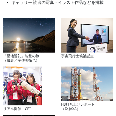
ギャラリー 読者の写真・イラスト作品などを掲載
「星地巡礼」能登の旅
宇宙飛行士候補誕生
（撮影／宇佐美拓也）
H3打ち上げレポート
+
リアル開催！CP
（© JAXA）