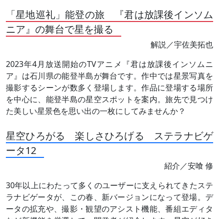
「星地巡礼」能登の旅 『君は放課後インソム
ニア』の舞台で星を撮る
解説／宇佐美拓也
2023年4月放送開始のTVアニメ『君は放課後インソムニ
ア』は石川県の能登半島が舞台です。作中では星景写真を
撮影するシーンが数多く登場します。作品に登場する場所
を中心に、能登半島の星空スポットを案内。旅先で見つけ
た美しい星景色を思い出の一枚にしてみませんか？
星空ひろがる 楽しさひろげる ステラナビゲ
ータ12
紹介／安喰 修
30年以上にわたって多くのユーザーに支えられてきたステ
ラナビゲータが、この春、新バージョンになって登場。デ
ータの拡充や、撮影・観望のアシスト機能、番組エディタ