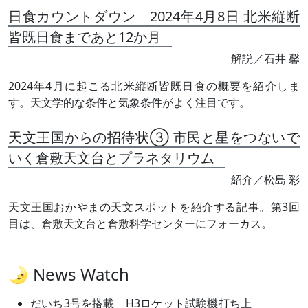
日食カウントダウン 2024年4月8日 北米縦断
皆既日食まであと12か月
解説／石井 馨
2024年4月に起こる北米縦断皆既日食の概要を紹介しま
す。天文学的な条件と気象条件がよく注目です。
天文王国からの招待状③ 市民と星をつないで
いく倉敷天文台とプラネタリウム
紹介／松島 彩
天文王国おかやまの天文スポットを紹介する記事。第3回
目は、倉敷天文台と倉敷科学センターにフォーカス。
🌛 News Watch
だいち3号を搭載 H3ロケット試験機打ち上