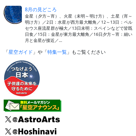
8月の見どころ
金星（夕方～宵）、火星（未明～明け方）、土星（宵～
明け方）／2日：水星が西方最大離角／12～13日：ペル
セウス座流星群が極大／13日未明：スペインなどで皆既
日食／15日：金星が東方最大離角／16日夕方～宵：細い
月と金星が接近／…
「
星空ガイド
」や「
特集一覧
」もご覧ください