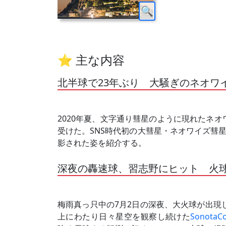
⭐ 主な内容
北半球で23年ぶり 大騒ぎのネオワ
2020年夏、文字通り彗星のように現れたネ
受けた。SNS時代初の大彗星・ネオワイズ彗
影された姿を紹介する。
深夜の轟速球、習志野にヒット 火
梅雨真っ只中の7月2日の深夜、大火球が出現
上にわたり日々星空を観察し続けた
Sonot