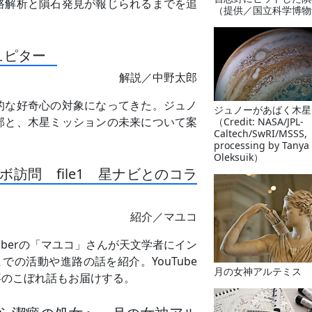
路解析と隕石発見が報じられるまでを追
（提供／国立科学博物
ュピター
解説／中野太郎
的な好奇心の対象になってきた。ジュノ
ジュノーがあばく木星
部と、木星ミッションの未来について案
（Credit: NASA/JPL-
Caltech/SwRI/MSSS,
processing by Tanya
Oleksuik）
ボ訪問 file1 星ナビとのコラ
紹介／マユコ
uberの「マユコ」さんが天文学者にイン
の活動や進路の話を紹介。YouTube
月の女神アルテミス
事のこぼれ話もお届けする。