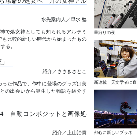
から潔癖の処女へ 月の女神アル
水先案内人／早水 勉
神で処女神としても知られるアルテミ
星狩りの夜
でも比較的新しい時代から始まったもの
察する。
夜」
紹介／ささきさとこ
新連載 天文学者に直
わった作品で、作中に登場のグッズは実
との出会いから誕生した物語を紹介す
4 自動コンポジットと画像処
紹介／上山治貴
都心に新しいプラネ