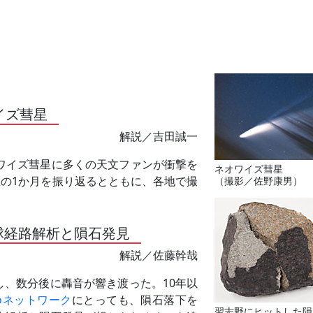
イズ彗星
解説／吉田誠一
オワイズ彗星に多くの天文ファンが衝撃を
ネオワイズ彗星
星の1か月を振り返るとともに、各地で撮
（撮影／佐野康男）
球経路解析と隕石発見
解説／佐藤幹哉
し、数分後に轟音が響き渡った。10年以
aCoネットワーク
にとっても、隕石落下を
習志野にヒットした隕