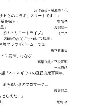
」
沼澤茂美＋脇屋奈々代
「星ナビとのコラボ、スタートです！」
陽系を探る」
原 智子
彗星」
渡部潤一
「人生初！のリモートライブ」
ミマス
目「梅雨の合間に手強いズ彗星」
用体験ブラウザゲーム」で気
梅本真由美
ライン講演、はなざ
高梨直紘＆平松正顕
吉本勝己
六話「ベテルギウスの直径測定百周年」
な まあるい形のフロマージュ」
藤井龍二
火球をとらえた！」
海」
飯島 裕