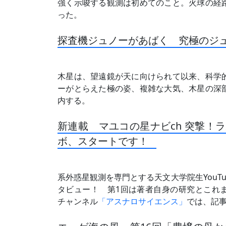
強く示唆する観測は初めてのこと。火球の経
った。
探査機ジュノーがあばく 究極のジ
木星は、望遠鏡が天に向けられて以来、科学
ーがとらえた極の姿、複雑な大気、木星の深
内する。
新連載 マユコの星ナビch 突撃！ラ
ボ、スタートです！
系外惑星観測を専門とする天文大学院生YouT
タビュー！ 第1回は著者自身の研究とこれまで
チャンネル
「アスナロサイエンス」
では、記