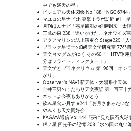
中でも満天の星」
ビジュアル天体図鑑 No.188「NGC 6744
マユコの星ナビch 突撃！ラボ訪問 #1
月刊ほんナビ「惑星観測の好機到来 太
三鷹の森 238「追いかけた、ネオワイズ
アクアマリンの誌上演奏会 Stage229
ブラック星博士のB級天文学研究室 77発
天文台マダムがゆく その60「「HTV運
分はフライトディレクター！」
天文学とプラネタリウム 第196回「オン
かり」
Observer's NAVI 新天体・太陽系小天体
金井三男のこだわり天文夜話 第二百三十
ネットよ今夜もありがとう
飲み星食い月す #241「お月さまみたい
やみくも天文同好会
KAGAYA通信 Vol.144「夢に見た隕石
銀ノ星 四光子の記憶 208「水の国の丸い