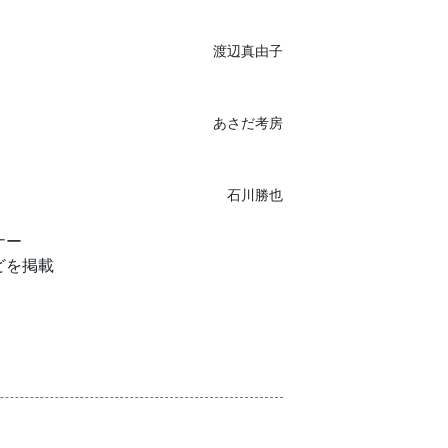
渡辺真由子
あさだ考房
石川勝也
ナー
どを掲載