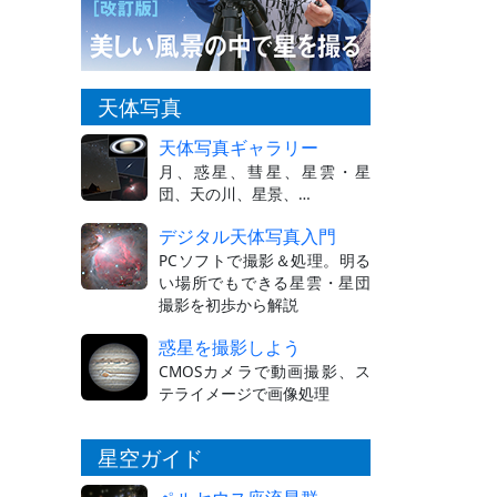
天体写真
天体写真ギャラリー
月、惑星、彗星、星雲・星
団、天の川、星景、…
デジタル天体写真入門
PCソフトで撮影＆処理。明る
い場所でもできる星雲・星団
撮影を初歩から解説
惑星を撮影しよう
CMOSカメラで動画撮影、ス
テライメージで画像処理
星空ガイド