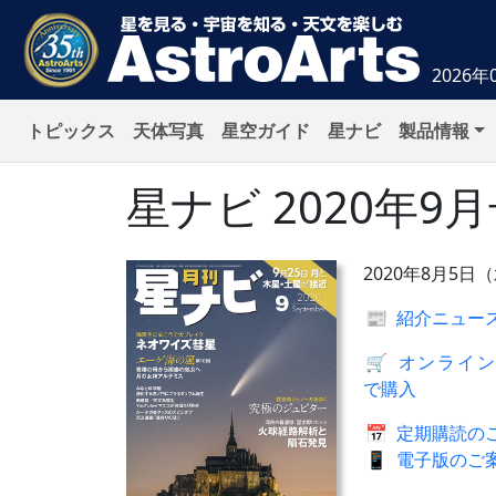
2026年
トピックス
天体写真
星空ガイド
星ナビ
製品情報
星ナビ
2020年9
2020年8月5日
📰
紹介ニュー
🛒
オンライン
で購入
📅
定期購読の
📱
電子版のご