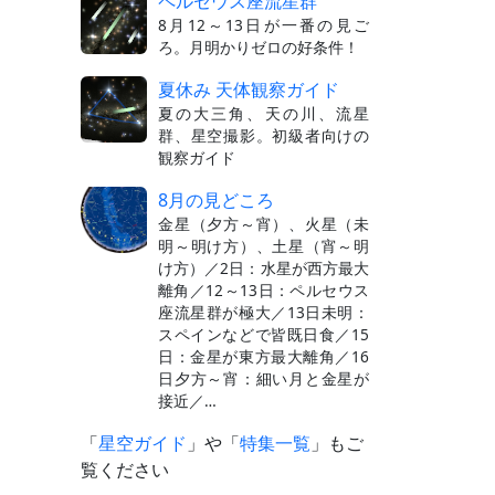
ペルセウス座流星群
8月12～13日が一番の見ご
ろ。月明かりゼロの好条件！
夏休み 天体観察ガイド
夏の大三角、天の川、流星
群、星空撮影。初級者向けの
観察ガイド
8月の見どころ
金星（夕方～宵）、火星（未
明～明け方）、土星（宵～明
け方）／2日：水星が西方最大
離角／12～13日：ペルセウス
座流星群が極大／13日未明：
スペインなどで皆既日食／15
日：金星が東方最大離角／16
日夕方～宵：細い月と金星が
接近／…
「
星空ガイド
」や「
特集一覧
」もご
覧ください