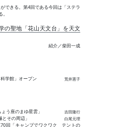
ができる。第4回である今回は「ステラ
る。
学の聖地「花山天文台」を天文
紹介／柴田一成
と科学館」オープン
荒井憲子
くちょう座のまゆ星雲」
吉田隆行
6「北極とその周辺」
白尾元理
第70回「キャンプでワクワク テントの