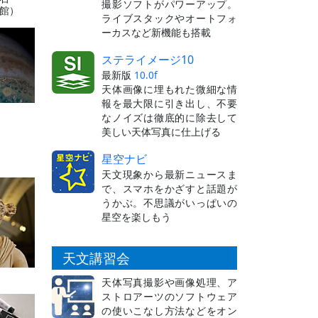
撮影ソフトがパワーアップ。
館）
ライブスタックやオートフォ
ーカスなど新機能も搭載
ステライメージ10
最新版
10.0f
天体画像に埋もれた微細な情
報を最大限に引き出し、不要
なノイズは徹底的に除去して
美しい天体写真に仕上げる
星空ナビ
天文現象から最新ニュースま
で、スマホをかざすと話題が
うかぶ。不思議がいっぱいの
星空を楽しもう
天文講習会
天体写真撮影や画像処理、ア
ストロアーツのソフトウェア
の使いこなし方法などをオン