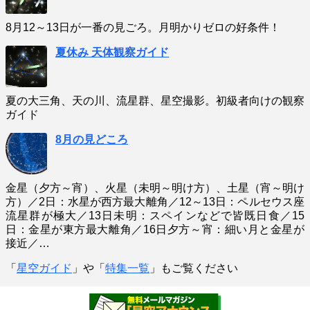
8月12～13日が一番の見ごろ。月明かりゼロの好条件！
夏休み 天体観察ガイド
夏の大三角、天の川、流星群、星空撮影。初級者向けの観察
ガイド
8月の見どころ
金星（夕方～宵）、火星（未明～明け方）、土星（宵～明け
方）／2日：水星が西方最大離角／12～13日：ペルセウス座
流星群が極大／13日未明：スペインなどで皆既日食／15
日：金星が東方最大離角／16日夕方～宵：細い月と金星が
接近／…
「
星空ガイド
」や「
特集一覧
」もご覧ください