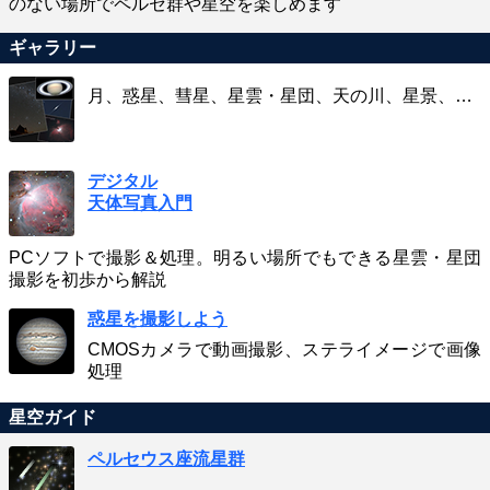
のない場所でペルセ群や星空を楽しめます
ギャラリー
月、惑星、彗星、星雲・星団、天の川、星景、…
デジタル
天体写真入門
PCソフトで撮影＆処理。明るい場所でもできる星雲・星団
撮影を初歩から解説
惑星を撮影しよう
CMOSカメラで動画撮影、ステライメージで画像
処理
星空ガイド
ペルセウス座流星群