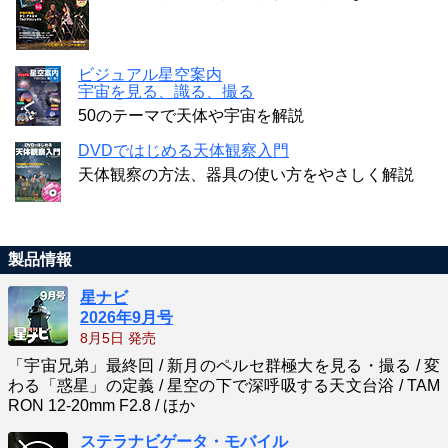
ビジュアル星空案内
宇宙を見る、識る、撮る
50のテーマで天体や宇宙を解説
DVDではじめる天体観察入門
天体観察の方法、器具の使い方をやさしく解説
製品情報
星ナビ
2026年9月号
8月5日 発売
「宇宙兄弟」最終回 / 新月のペルセ群極大を見る・撮る / 変
わる「惑星」の定義 / 星空の下で深呼吸する天文台浴 / TAM
RON 12-20mm F2.8 / ほか
ステラナビゲータ・モバイル