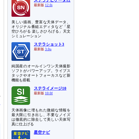
ステラナビゲータ12
最新版
12.0i
美しい描画、豊富な天体データ、
オリジナル番組エディタなど「星
空ひろがる 楽しさひろげる」天文
シミュレーション
ステラショット3
最新版
3.0o
純国産のオールインワン天体撮影
ソフトがパワーアップ。ライブス
タックやオートフォーカスなど新
機能も搭載
ステライメージ10
肉
最新版
10.0f
で
セ
ろ
天体画像に埋もれた微細な情報を
最大限に引き出し、不要なノイズ
は徹底的に除去して美しい天体写
真に仕上げる
星空ナビ