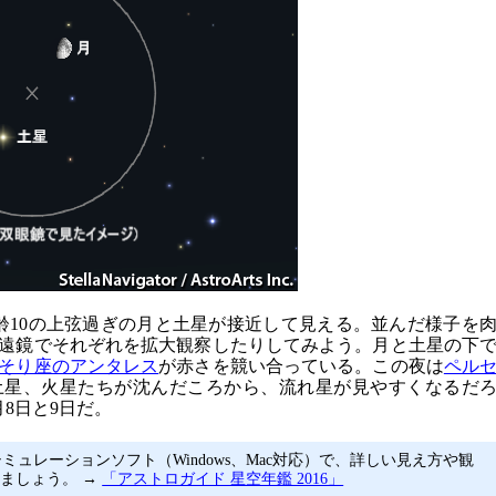
月齢10の上弦過ぎの月と土星が接近して見える。並んだ様子を
遠鏡でそれぞれを拡大観察したりしてみよう。月と土星の下
そり座のアンタレス
が赤さを競い合っている。この夜は
ペル
土星、火星たちが沈んだころから、流れ星が見やすくなるだ
8日と9日だ。
ミュレーションソフト（Windows、Mac対応）で、詳しい見え方や観
ましょう。 →
「アストロガイド 星空年鑑 2016」