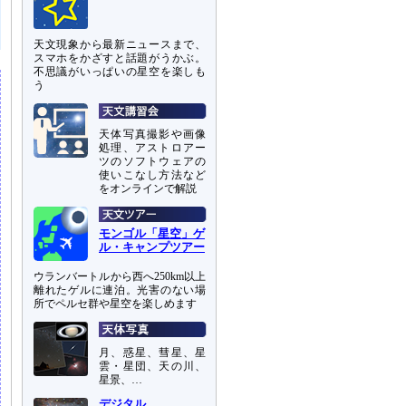
天文現象から最新ニュースまで、
スマホをかざすと話題がうかぶ。
不思議がいっぱいの星空を楽しも
う
天体写真撮影や画像
処理、アストロアー
ツのソフトウェアの
使いこなし方法など
をオンラインで解説
モンゴル「星空」ゲ
ル・キャンプツアー
ウランバートルから西へ250km以上
離れたゲルに連泊。光害のない場
所でペルセ群や星空を楽しめます
月、惑星、彗星、星
雲・星団、天の川、
星景、…
デジタル