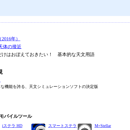
016年）
天体の接近
けはおぼえておきたい！ 基本的な天文用語
現
タ
富な機能を誇る、天文シミュレーションソフトの決定版
モバイルツール
iステラ HD
スマートステラ
M+Stellar