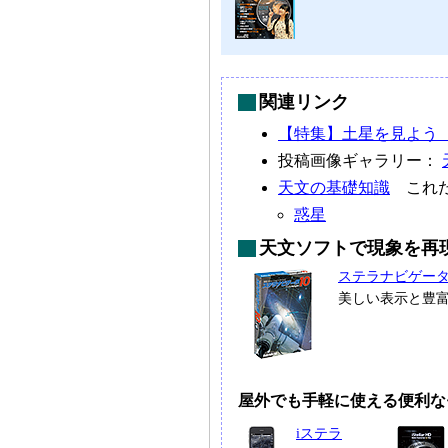
関連リンク
【特集】土星を見よう（2
投稿画像ギャラリー：
天文の基礎知識
これだ
惑星
天文ソフトで現象を再
ステラナビゲー
美しい表示と豊
屋外でも手軽に使える便利な
iステラ