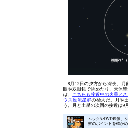
8月12日の夕方から深夜、
眼や双眼鏡で眺めたり、天体望
は、
こちらも接近中の火星とさ
ウス座流星群
の極大だ。月や
う。月と土星の次回の接近は9月
ムックやDVD映像、シ
察のポイントを確かめ