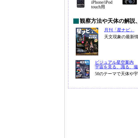
iPhone/iPod
touch用
観察方法や天体の解説
月刊「星ナビ」
天文現象の最新
ビジュアル星空案内
宇宙を見る、識る、撮
50のテーマで天体や