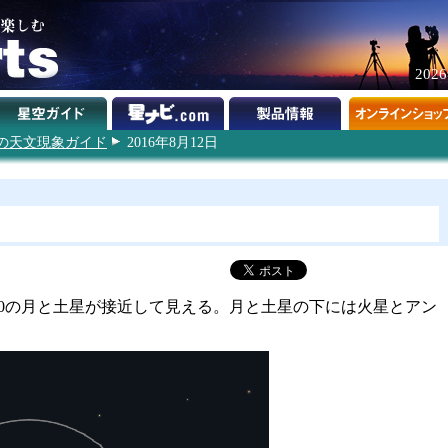
202
6年の天文現象ガイド
2016年8月12日
10の月と土星が接近して見える。月と土星の下には火星とアン