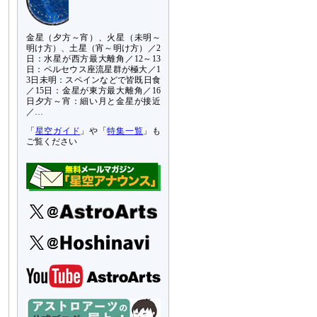
金星（夕方～宵）、火星（未明～
明け方）、土星（宵～明け方）／2
日：水星が西方最大離角／12～13
日：ペルセウス座流星群が極大／1
3日未明：スペインなどで皆既日食
／15日：金星が東方最大離角／16
日夕方～宵：細い月と金星が接近
／…
「
星空ガイド
」や「
特集一覧
」も
ご覧ください