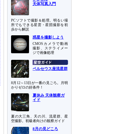
天体写真入門
PCソフトで撮影＆処理。明るい場
所でもできる星雲・星団撮影を初
歩から解説
惑星を撮影しよう
CMOSカメラで動画
撮影、ステライメー
ジで画像処理
ペルセウス座流星群
8月12～13日が一番の見ごろ。月明
かりゼロの好条件！
夏休み 天体観察ガ
イド
夏の大三角、天の川、流星群、星
空撮影。初級者向けの観察ガイド
8月の見どころ