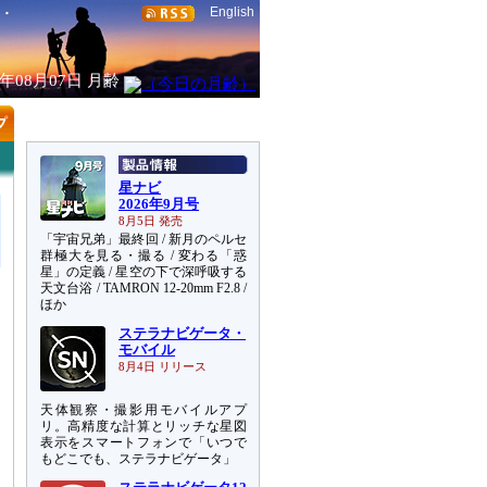
English
6年08月07日
月齢
星ナビ
2026年9月号
8月5日 発売
「宇宙兄弟」最終回 / 新月のペルセ
群極大を見る・撮る / 変わる「惑
星」の定義 / 星空の下で深呼吸する
天文台浴 / TAMRON 12-20mm F2.8 /
ほか
ステラナビゲータ・
モバイル
8月4日 リリース
天体観察・撮影用モバイルアプ
リ。高精度な計算とリッチな星図
表示をスマートフォンで「いつで
もどこでも、ステラナビゲータ」