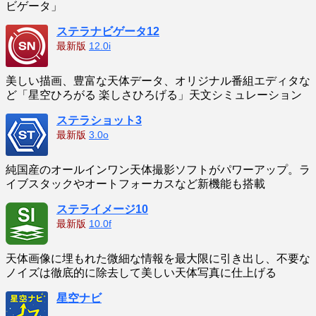
ビゲータ」
ステラナビゲータ12
最新版
12.0i
美しい描画、豊富な天体データ、オリジナル番組エディタな
ど「星空ひろがる 楽しさひろげる」天文シミュレーション
ステラショット3
最新版
3.0o
純国産のオールインワン天体撮影ソフトがパワーアップ。ラ
イブスタックやオートフォーカスなど新機能も搭載
ステライメージ10
最新版
10.0f
天体画像に埋もれた微細な情報を最大限に引き出し、不要な
ノイズは徹底的に除去して美しい天体写真に仕上げる
星空ナビ