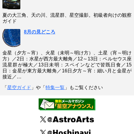
夏の大三角、天の川、流星群、星空撮影。初級者向けの観察
ガイド
8月の見どころ
金星（夕方～宵）、火星（未明～明け方）、土星（宵～明け
方）／2日：水星が西方最大離角／12～13日：ペルセウス座
流星群が極大／13日未明：スペインなどで皆既日食／15
日：金星が東方最大離角／16日夕方～宵：細い月と金星が
接近／…
「
星空ガイド
」や「
特集一覧
」もご覧ください