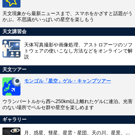
天文現象から最新ニュースまで、スマホをかざすと話題がう
かぶ。不思議がいっぱいの星空を楽しもう
天文講習会
天体写真撮影や画像処理、アストロアーツのソフ
トウェアの使いこなし方法などをオンラインで解
説
天文ツアー
モンゴル「星空」ゲル・キャンプツアー
ウランバートルから西へ250km以上離れたゲルに連泊。光害
のない場所でペルセ群や星空を楽しめます
ギャラリー
月、惑星、彗星、星雲・星団、天の川、星景、…