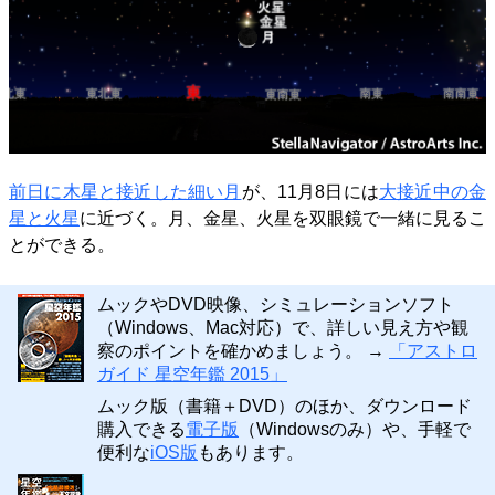
前日に木星と接近した細い月
が、11月8日には
大接近中の金
星と火星
に近づく。月、金星、火星を双眼鏡で一緒に見るこ
とができる。
ムックやDVD映像、シミュレーションソフト
（Windows、Mac対応）で、詳しい見え方や観
察のポイントを確かめましょう。 →
「アストロ
ガイド 星空年鑑 2015」
ムック版（書籍＋DVD）のほか、ダウンロード
購入できる
電子版
（Windowsのみ）や、手軽で
便利な
iOS版
もあります。