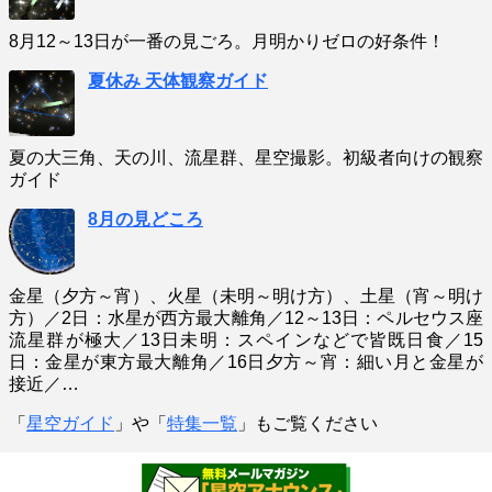
8月12～13日が一番の見ごろ。月明かりゼロの好条件！
夏休み 天体観察ガイド
夏の大三角、天の川、流星群、星空撮影。初級者向けの観察
ガイド
8月の見どころ
金星（夕方～宵）、火星（未明～明け方）、土星（宵～明け
方）／2日：水星が西方最大離角／12～13日：ペルセウス座
流星群が極大／13日未明：スペインなどで皆既日食／15
日：金星が東方最大離角／16日夕方～宵：細い月と金星が
接近／…
「
星空ガイド
」や「
特集一覧
」もご覧ください