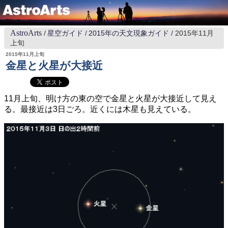
AstroArts
星空ガイド
2015年の天文現象ガイド
2015年11月
上旬
2015年11月上旬
金星と火星が大接近
11月上旬、明け方の東の空で金星と火星が大接近して見え
る。最接近は3日ごろ。近くには木星も見えている。