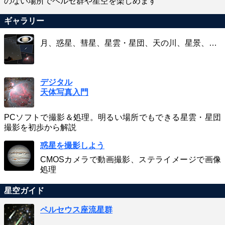
のない場所でペルセ群や星空を楽しめます
ギャラリー
月、惑星、彗星、星雲・星団、天の川、星景、…
デジタル
天体写真入門
PCソフトで撮影＆処理。明るい場所でもできる星雲・星団
撮影を初歩から解説
惑星を撮影しよう
CMOSカメラで動画撮影、ステライメージで画像
処理
星空ガイド
ペルセウス座流星群