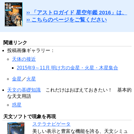
›› 「アストロガイド 星空年鑑 2016」は、
›› こちらのページをご覧ください
関連リンク
投稿画像ギャラリー：
天体の接近
2015年9～11月 明け方の金星・火星・木星集合
金星
／
火星
天文の基礎知識
これだけはおぼえておきたい！ 基本的
な天文用語
惑星
天文ソフトで現象を再現
ステラナビゲータ
美しい表示と豊富な機能を誇る、天文シミュ