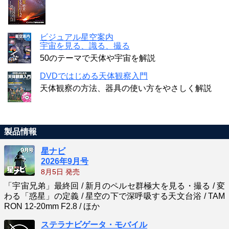
ビジュアル星空案内
宇宙を見る、識る、撮る
50のテーマで天体や宇宙を解説
DVDではじめる天体観察入門
天体観察の方法、器具の使い方をやさしく解説
製品情報
星ナビ
2026年9月号
8月5日 発売
「宇宙兄弟」最終回 / 新月のペルセ群極大を見る・撮る / 変
わる「惑星」の定義 / 星空の下で深呼吸する天文台浴 / TAM
RON 12-20mm F2.8 / ほか
ステラナビゲータ・モバイル