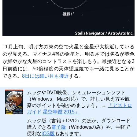
11月上旬、明け方の東の空で火星と金星が大接近している
のが見える。マイナス4等の金星と、明るさでは劣るが赤色
が鮮やかな火星のコントラストを楽しもう。最接近となる3
日前後には、50倍程度の天体望遠鏡でも一緒に見ることが
できる。
8日には細い月も接近
する。
ムックやDVD映像、シミュレーションソフト
（Windows、Mac対応）で、詳しい見え方や観
察のポイントを確かめましょう。 →
「アストロ
ガイド 星空年鑑 2015」
ムック版（書籍＋DVD）のほか、ダウンロード
購入できる
電子版
（Windowsのみ）や、手軽で
便利な
iOS版
もあります。