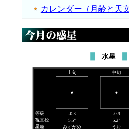
カレンダー（月齢と天
水星
上旬
中旬
等級
-0.3
-0.9
視直径
5.5"
5.2"
星座
みずがめ
うお