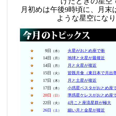
げたときの星空
月初めは午後9時頃に、月末
ような星空にな
9日
火星がおとめ座で衝
（水）
14日
地球と火星が最接近
（月）
14日
月と火星が接近
（月）
15日
皆既月食（東日本で月出
（火）
17日
月と土星が接近
（木）
17日
小惑星ベスタがおとめ座
（木）
20日
準惑星ケレスがおとめ座
（日）
22日
4月こと座流星群が極大
（火）
26日
細い月と金星が接近
（土）