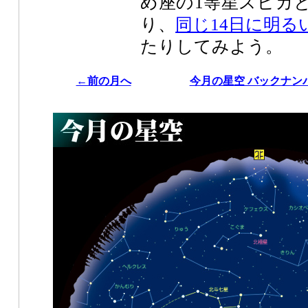
め座の1等星スピカ
り、
同じ14日に明る
たりしてみよう。
←前の月へ
今月の星空 バックナン