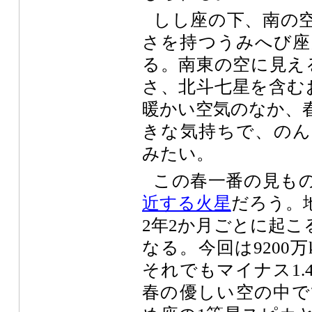
しし座の下、南の
さを持つうみへび座
る。南東の空に見え
さ、北斗七星を含む
暖かい空気のなか、
きな気持ちで、のん
みたい。
この春一番の見も
近する火星
だろう。
2年2か月ごとに起こ
なる。今回は9200
それでもマイナス1.
春の優しい空の中で