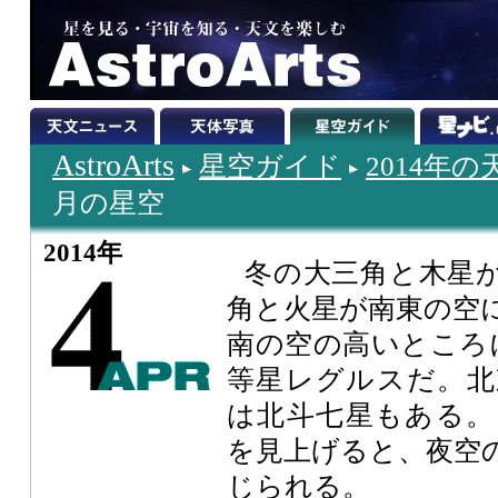
AstroArts
星空ガイド
2014年
月の星空
2014年
冬の大三角と木星
角と火星が南東の空
南の空の高いところ
等星レグルスだ。北
は北斗七星もある。
を見上げると、夜空
じられる。