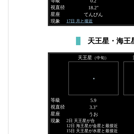
等級
0.2
視直径
18.2"
星座
てんびん
現象
17日 月と接近
天王星・海王
天王星
（中旬）
等級
5.9
視直径
3.3"
星座
うお
現象
2日 天王星が合
12日 海王星が金星と最接近
15日 天王星が水星と最接近