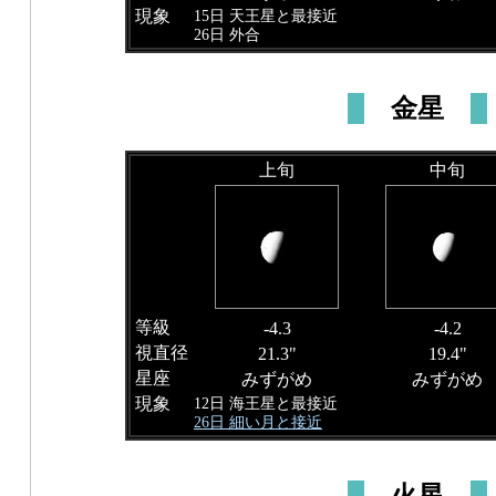
現象
15日 天王星と最接近
26日 外合
金星
上旬
中旬
等級
-4.3
-4.2
視直径
21.3"
19.4"
星座
みずがめ
みずがめ
現象
12日 海王星と最接近
26日 細い月と接近
火星