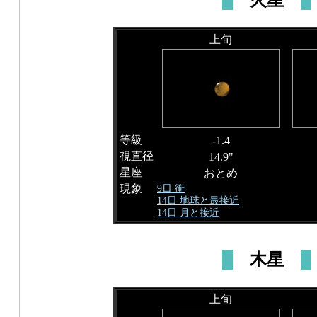
上旬
等級
-1.4
視直径
14.9"
星座
おとめ
現象
9日 衝
14日 地球と最接近
14日 月と接近
木星
上旬