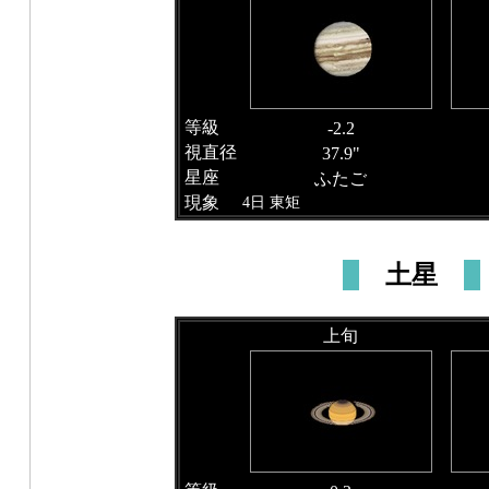
等級
-2.2
視直径
37.9"
星座
ふたご
現象
4日 東矩
土星
上旬