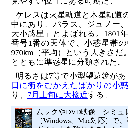
見やすい位置にある時期だ。
ケレスは火星軌道と木星軌道
中にあり、パラス、ジュノー
大小惑星」とよばれる。1801
番号1番の天体で、小惑星帯
970km（平均）という大きさだ
とともに準惑星に分類された。
明るさは7等で小型望遠鏡が
日に衝をむかえたばかりの小
り、
7月上旬に大接近
する。
ムックやDVD映像、シミュ
（Windows、Mac対応）