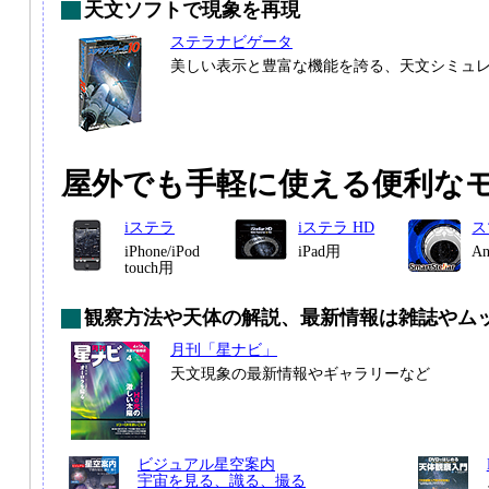
天文ソフトで現象を再現
ステラナビゲータ
美しい表示と豊富な機能を誇る、天文シミュ
屋外でも手軽に使える便利な
iステラ
iステラ HD
ス
iPhone/iPod
iPad用
A
touch用
観察方法や天体の解説、最新情報は雑誌やム
月刊「星ナビ」
天文現象の最新情報やギャラリーなど
ビジュアル星空案内
宇宙を見る、識る、撮る