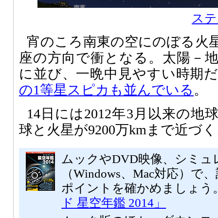
ステ
宵のころ南東の空にのぼる火星
座の方向で衝となる。太陽－
に並び、一晩中見やすい時期
の1等星スピカも並んでいる
。
14日には2012年3月以来の
球と火星が9200万kmまで近づ
ムックやDVD映像、シミュ
（Windows、Mac対応）
ポイントを確かめましょう
ド 星空年鑑 2014」