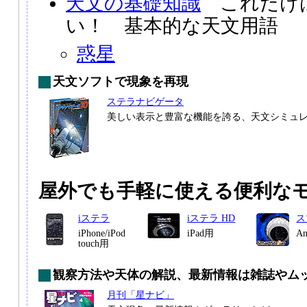
天文の基礎知識
これだけ
い！ 基本的な天文用語
惑星
天文ソフトで現象を再現
ステラナビゲータ
美しい表示と豊富な機能を誇る、天文シミュ
屋外でも手軽に使える便利な
iステラ
iステラ HD
ス
iPhone/iPod
iPad用
A
touch用
観察方法や天体の解説、最新情報は雑誌やム
月刊「星ナビ」