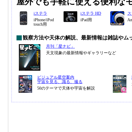
屋外でも手軽に使える便利な
iステラ
iステラ HD
ス
iPhone/iPod
iPad用
A
touch用
観察方法や天体の解説、最新情報は雑誌やム
月刊「星ナビ」
天文現象の最新情報やギャラリーなど
ビジュアル星空案内
宇宙を見る、識る、撮る
50のテーマで天体や宇宙を解説