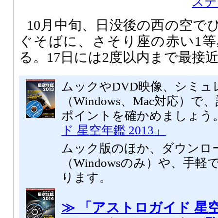
ステ
10月中旬、日没後の西の空で
ぐそばに、さそり座の赤い1
る。17日には2度以内まで最接
ムックやDVD映像、シミュ
（Windows、Mac対応）
ポイントを確かめましょう
ド 星空年鑑 2013」
ムック版のほか、ダウンロ
（Windowsのみ）や、手軽
ります。
≫ 「アストロガイド 星空