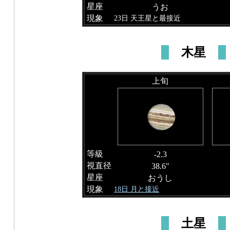
星座
うお
現象
23日 天王星と最接近
木星
上旬
等級
-2.3
視直径
38.6"
星座
おうし
現象
18日 月と接近
土星