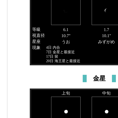
等級
6.1
1.7
視直径
10.7"
10.1"
星座
うお
みずがめ
現象
4日 内合
7日 金星と最接近
17日 留
20日 海王星と最接近
金星
上旬
中旬