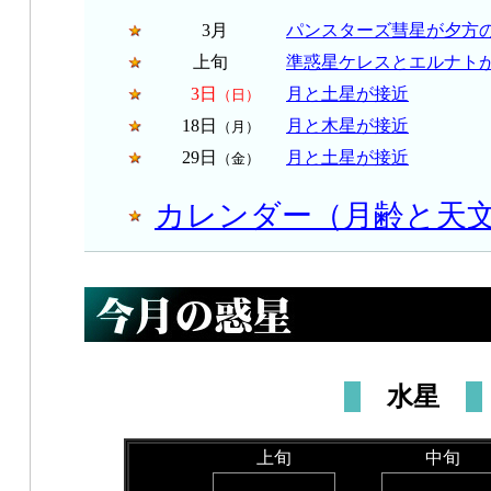
3月
パンスターズ彗星が夕方
上旬
準惑星ケレスとエルナト
3日
月と土星が接近
（日）
18日
月と木星が接近
（月）
29日
月と土星が接近
（金）
カレンダー（月齢と天
水星
上旬
中旬