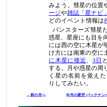
みよう。彗星の位置
ージ
や
雑誌「星ナビ
どのイベント情報は
パンスターズ彗星
惑星、星座にも目を
には西の空に木星が
け方には南東の空に
に木星に接近
、
3日
する。月や惑星の周
く星の名前を覚えた
りしてみたい。
←前の月へ
今月の星空 バックナン