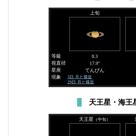
上旬
等級
0.3
視直径
17.9"
星座
てんびん
現象
3日 月と接近
29日 月と接近
天王星・海王
天王星
（中旬）