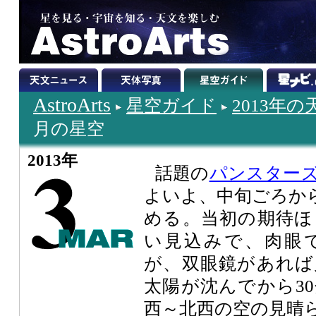
AstroArts
星空ガイド
2013年
月の星空
2013年
話題の
パンスターズ彗
よいよ、中旬ごろか
める。当初の期待ほ
い見込みで、肉眼
が、双眼鏡があれば
太陽が沈んでから3
西～北西の空の見晴