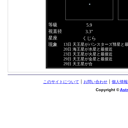
等級
5.9
視直径
3.3"
星座
くじら
現象
13日 天王星がパンスターズ彗星と
20日 海王星が水星と最接近
23日 天王星が火星と最接近
29日 天王星が金星と最接近
29日 天王星が合
このサイトについて
お問い合わせ
個人情報
Copyright ©
Astr