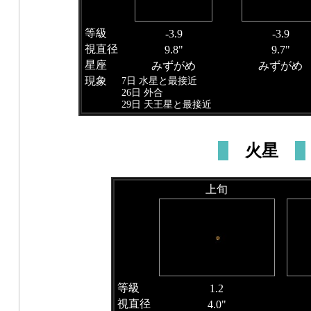
等級
-3.9
-3.9
視直径
9.8"
9.7"
星座
みずがめ
みずがめ
現象
7日 水星と最接近
26日 外合
29日 天王星と最接近
火星
上旬
等級
1.2
視直径
4.0"