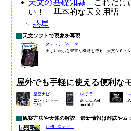
天文の基礎知識
これだけ
い！ 基本的な天文用語
惑星
天文ソフトで現象を再現
ステラナビゲータ
美しい表示と豊富な機能を誇る、天文シミュ
屋外でも手軽に使える便利な
星空ナビ
iステラ
i
ニンテンドー
iPhone/iPod
i
DS用
touch用
観察方法や天体の解説、最新情報は雑誌やム
月刊「星ナビ」