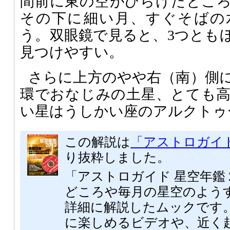
間前に東の空がひらけたとこ
その下に細い月、すぐそばの
う。双眼鏡で見ると、3つとも
見つけやすい。
さらに上方のやや右（南）側
環でおなじみの土星、とても
い星はうしかい座のアルクトゥ
この解説は
「アストロガイド 
り抜粋しました。
「アストロガイド 星空年鑑 
どころや毎月の星空のよう
詳細に解説したムックです。
に楽しめるビデオや、近く