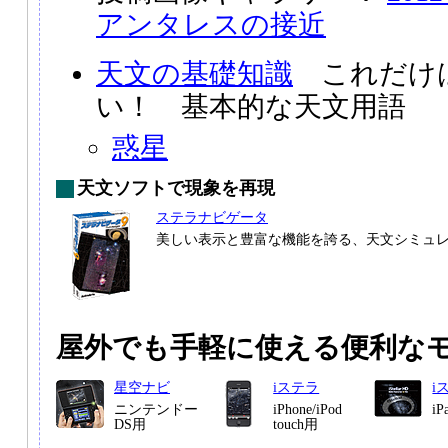
アンタレスの接近
天文の基礎知識
これだけ
い！ 基本的な天文用語
惑星
天文ソフトで現象を再現
ステラナビゲータ
美しい表示と豊富な機能を誇る、天文シミュ
屋外でも手軽に使える便利な
星空ナビ
iステラ
i
ニンテンドー
iPhone/iPod
i
DS用
touch用