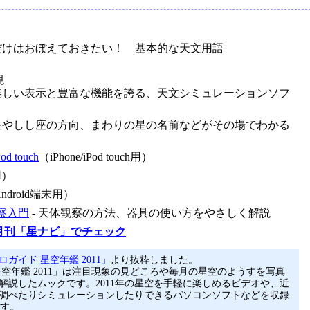
れだけはおぼえておきたい！ 基本的な天文用語
現
 美しい表示と豊富な機能を誇る、天文シミュレーションソフ
火星やしし座の方向、まわりの星の名前などがその場でわかる
od touch
（iPhone/iPod touch用）
用）
ndroid端末用）
察入門
- 天体観察の方法、器具の使い方をやさしく解説
月刊「星ナビ」でチェック
ガイド 星空年鑑 2011」
より抜粋しました。
星空年鑑 2011」は注目現象の見どころや毎月の星空のようすを写真
解説したムックです。2011年の星空を手軽に楽しめるビデオや、近
調べたりシミュレーションしたりできるパソコンソフトなどを収録
ます。