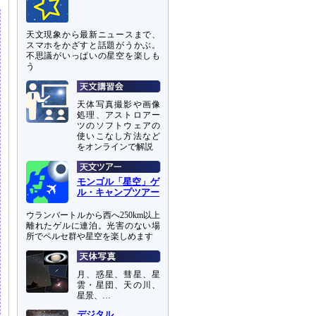
天文現象から最新ニュースまで、
スマホをかざすと話題がうかぶ。
不思議がいっぱいの星空を楽しも
う
天体写真撮影や画像
処理、アストロアー
ツのソフトウェアの
使いこなし方法など
をオンラインで解説
モンゴル「星空」ゲ
ル・キャンプツアー
ウランバートルから西へ250km以上
離れたゲルに連泊。光害のない場
所でペルセ群や星空を楽しめます
月、惑星、彗星、星
雲・星団、天の川、
星景、…
デジタル