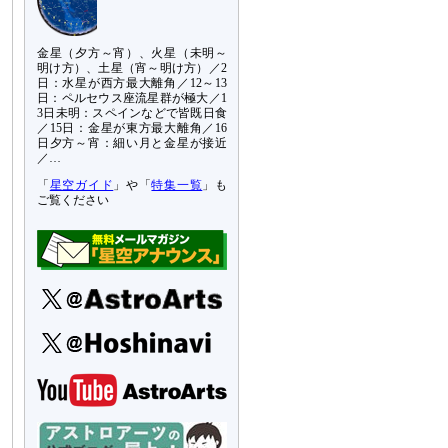
金星（夕方～宵）、火星（未明～
明け方）、土星（宵～明け方）／2
日：水星が西方最大離角／12～13
日：ペルセウス座流星群が極大／1
3日未明：スペインなどで皆既日食
／15日：金星が東方最大離角／16
日夕方～宵：細い月と金星が接近
／…
「
星空ガイド
」や「
特集一覧
」も
ご覧ください