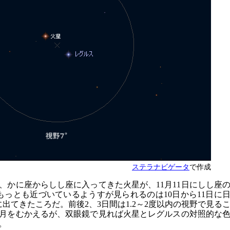
ステラナビゲータ
で作成
、かに座からしし座に入ってきた火星が、11月11日にしし座
もっとも近づいているようすが見られるのは10日から11日に
出てきたころだ。前後2、3日間は1.2～2度以内の視野で見る
満月をむかえるが、双眼鏡で見れば火星とレグルスの対照的な
。