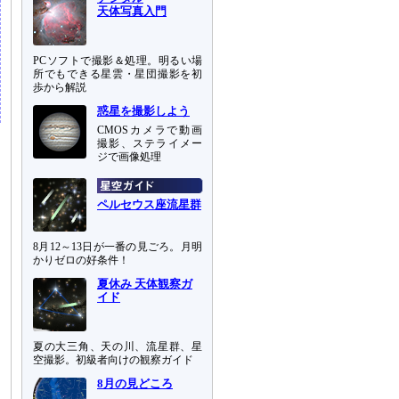
天体写真入門
PCソフトで撮影＆処理。明るい場
所でもできる星雲・星団撮影を初
歩から解説
惑星を撮影しよう
CMOSカメラで動画
撮影、ステライメー
ジで画像処理
ペルセウス座流星群
8月12～13日が一番の見ごろ。月明
かりゼロの好条件！
夏休み 天体観察ガ
イド
夏の大三角、天の川、流星群、星
空撮影。初級者向けの観察ガイド
8月の見どころ