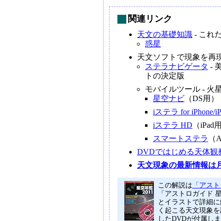
関連リンク
天文の基礎知識
- こ
惑星
天文ソフトで現象を再
ステラナビゲータ
-
トの決定版
モバイルツール - 
星空ナビ
（DS用）
iステラ for iPhone/iP
iステラ HD
（iPad
スマートステラ
（A
DVDではじめる天体観
天文現象の最新情報は
この解説は
「アストロ
「アストロガイド 
とイラストで詳細に
く起こる天文現象を
したDVDが付属し