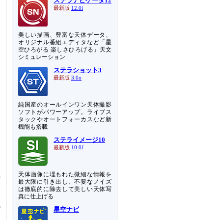
ステラナビゲータ12
最新版
12.0i
美しい描画、豊富な天体データ、
オリジナル番組エディタなど「星
空ひろがる 楽しさひろげる」天文
シミュレーション
ステラショット3
最新版
3.0o
純国産のオールインワン天体撮影
ソフトがパワーアップ。ライブス
タックやオートフォーカスなど新
機能も搭載
ステライメージ10
最新版
10.0f
天体画像に埋もれた微細な情報を
の
最大限に引き出し、不要なノイズ
日
は徹底的に除去して美しい天体写
こ
真に仕上げる
色
星空ナビ