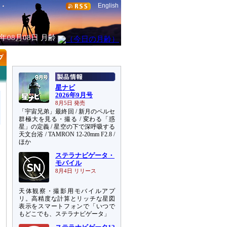
English
6年08月08日
月齢
星ナビ
2026年9月号
8月5日 発売
「宇宙兄弟」最終回 / 新月のペルセ
群極大を見る・撮る / 変わる「惑
星」の定義 / 星空の下で深呼吸する
天文台浴 / TAMRON 12-20mm F2.8 /
ほか
ステラナビゲータ・
モバイル
8月4日 リリース
天体観察・撮影用モバイルアプ
リ。高精度な計算とリッチな星図
表示をスマートフォンで「いつで
もどこでも、ステラナビゲータ」