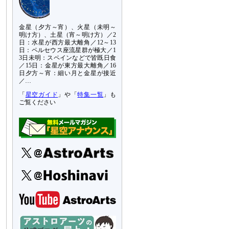
金星（夕方～宵）、火星（未明～
明け方）、土星（宵～明け方）／2
日：水星が西方最大離角／12～13
日：ペルセウス座流星群が極大／1
3日未明：スペインなどで皆既日食
／15日：金星が東方最大離角／16
日夕方～宵：細い月と金星が接近
／…
「
星空ガイド
」や「
特集一覧
」も
ご覧ください