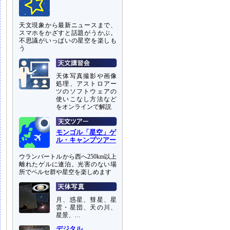
天文現象から最新ニュースまで、
スマホをかざすと話題がうかぶ。
不思議がいっぱいの星空を楽しも
う
天体写真撮影や画像
処理、アストロアー
ツのソフトウェアの
使いこなし方法など
をオンラインで解説
モンゴル「星空」ゲ
ル・キャンプツアー
ウランバートルから西へ250km以上
離れたゲルに連泊。光害のない場
所でペルセ群や星空を楽しめます
月、惑星、彗星、星
雲・星団、天の川、
星景、…
デジタル