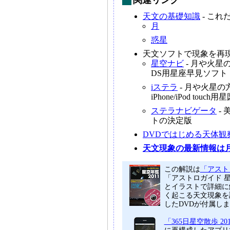
関連リンク
天文の基礎知識
- こ
月
惑星
天文ソフトで現象を再
星空ナビ
- 月や火
DS用星座早見ソフト
iステラ
- 月や火星
iPhone/iPod tou
ステラナビゲータ
-
トの決定版
DVDではじめる天体観
天文現象の最新情報は
この解説は
「アストロ
「アストロガイド 
とイラストで詳細に
く起こる天文現象を
したDVDが付属し
「365日星空散歩 20