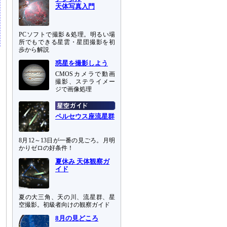
天体写真入門
PCソフトで撮影＆処理。明るい場
所でもできる星雲・星団撮影を初
歩から解説
惑星を撮影しよう
CMOSカメラで動画
撮影、ステライメー
ジで画像処理
ペルセウス座流星群
8月12～13日が一番の見ごろ。月明
かりゼロの好条件！
夏休み 天体観察ガ
イド
夏の大三角、天の川、流星群、星
空撮影。初級者向けの観察ガイド
8月の見どころ