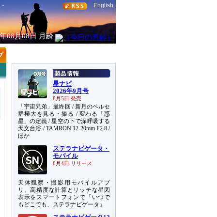
English
6年08月08日
月齢
星ナビ
2026年9月号
8月5日 発売
「宇宙兄弟」最終回 / 新月のペルセ
群極大を見る・撮る / 変わる「惑
星」の定義 / 星空の下で深呼吸する
天文台浴 / TAMRON 12-20mm F2.8 /
ほか
ステラナビゲータ・
モバイル
8月4日 リリース
天体観察・撮影用モバイルアプ
リ。高精度な計算とリッチな星図
表示をスマートフォンで「いつで
もどこでも、ステラナビゲータ」