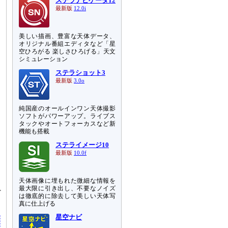
ステラナビゲータ12
最新版
12.0i
美しい描画、豊富な天体データ、
オリジナル番組エディタなど「星
空ひろがる 楽しさひろげる」天文
シミュレーション
ステラショット3
最新版
3.0o
純国産のオールインワン天体撮影
ソフトがパワーアップ。ライブス
タックやオートフォーカスなど新
機能も搭載
ステライメージ10
最新版
10.0f
天体画像に埋もれた微細な情報を
ら
最大限に引き出し、不要なノイズ
ぼ
は徹底的に除去して美しい天体写
真に仕上げる
星空ナビ