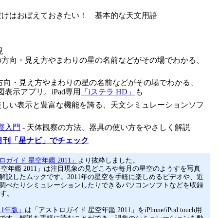
れだけはおぼえておきたい！ 基本的な天文用語
現
星の方向・見え方やまわりの星の名前などがその場でわかる、
の方向・見え方やまわりの星の名前などがその場でわかる、
ch用星図表示アプリ。iPad専用
「iステラ HD」
も
 美しい表示と豊富な機能を誇る、天文シミュレーションソフ
察入門
- 天体観察の方法、器具の使い方をやさしく解説
月刊「星ナビ」でチェック
ガイド 星空年鑑 2011」
より抜粋しました。
星空年鑑 2011」は注目現象の見どころや毎月の星空のようすを写真
解説したムックです。2011年の星空を手軽に楽しめるビデオや、近
調べたりシミュレーションしたりできるパソコンソフトなどを収録
ます。
11年版」
は「アストロガイド 星空年鑑 2011」をiPhone/iPod touch用