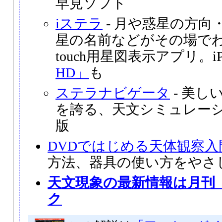
早見ソフト
iステラ
- 月や惑星の方向
星の名前などがその場でわかる、
touch用星図表示アプリ。i
HD」
も
ステラナビゲータ
- 美し
を誇る、天文シミュレー
版
DVDではじめる天体観察入
方法、器具の使い方をやさ
天文現象の最新情報は月刊
ク