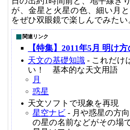
日の出約1時間前と、地平線ぎ
が、金星と火星の色、細い月
をぜひ双眼鏡で楽しんでみたい
関連リンク
【特集】2011年5月 明け
天文の基礎知識
- これだ
い！ 基本的な天文用語
月
惑星
天文ソフトで現象を再現
星空ナビ
- 月や惑星の方
の星の名前などがその場で