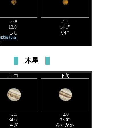
-0.8
-1.2
13.0"
14.1"
しし
かに
 地球最接近
衝
木星
上旬
下旬
-2.1
-2.0
34.6"
33.6"
やぎ
みずがめ