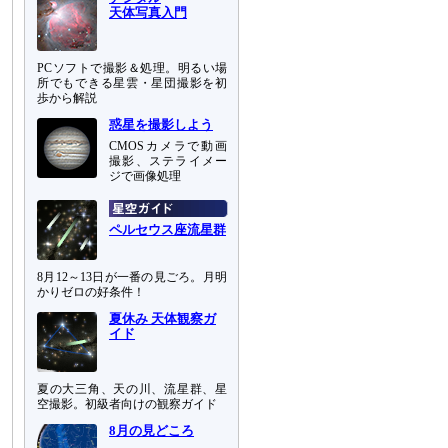
天体写真入門
PCソフトで撮影＆処理。明るい場
所でもできる星雲・星団撮影を初
歩から解説
惑星を撮影しよう
CMOSカメラで動画
撮影、ステライメー
ジで画像処理
ペルセウス座流星群
8月12～13日が一番の見ごろ。月明
かりゼロの好条件！
夏休み 天体観察ガ
イド
夏の大三角、天の川、流星群、星
空撮影。初級者向けの観察ガイド
8月の見どころ