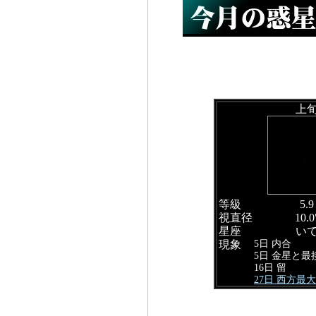
上
等級
5.9
視直径
10.0
星座
い
5日 内合
現象
5日 金星と最
16日 留
27日 西方最