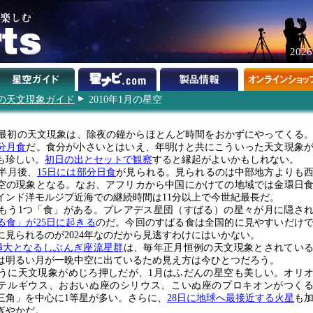
202
0年の天文現象ガイド
2010年1月の星空
0年最初の天文現象は、除夜の鐘からほとんど時間をおかずにやってくる
分月食
だ。食分が小さいとはいえ、年明けと共にこういった天文現象
も珍しい。
初日の出とセットで観察
すると縁起がよいかもしれない。
半月後、
15日には部分日食
が見られる。見られるのは中部地方よりも
空の現象となる。なお、アフリカから中国にかけての地域では金環日
インド洋モルジブ近海での継続時間は11分以上で今世紀最長だ。
もう1つ「食」がある。プレアデス星団（すばる）の星々が月に隠さ
る食」が25日に起きる
のだ。今回のすばる食は全国的に見やすいだけ
に見られるのが2024年なのだから見逃すわけにはいかない。
極大となるしぶんぎ座流星群
は、毎年正月恒例の天文現象とされてい
は明るい月が一晩中空に出ているため見え方は今ひとつだろう。
うに天文現象がめじろ押しだが、1月はふだんの星空も美しい。オリ
テルギウス、おおいぬ座のシリウス、こいぬ座のプロキオンがつく
三角」を中心に1等星が多い。さらに、
28日に地球へ最接近する火星
も
ぎやかだ。