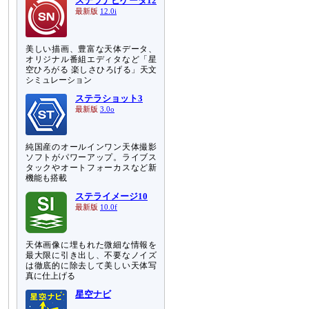
ステラナビゲータ12
最新版
12.0i
美しい描画、豊富な天体データ、
オリジナル番組エディタなど「星
空ひろがる 楽しさひろげる」天文
シミュレーション
ステラショット3
最新版
3.0o
純国産のオールインワン天体撮影
ソフトがパワーアップ。ライブス
タックやオートフォーカスなど新
機能も搭載
ステライメージ10
最新版
10.0f
天体画像に埋もれた微細な情報を
最大限に引き出し、不要なノイズ
は徹底的に除去して美しい天体写
真に仕上げる
星空ナビ