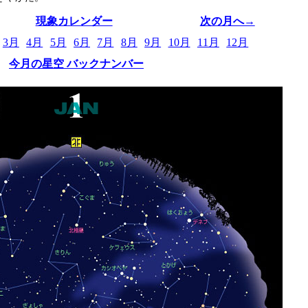
現象カレンダー
次の月へ→
3月
4月
5月
6月
7月
8月
9月
10月
11月
12月
今月の星空 バックナンバー