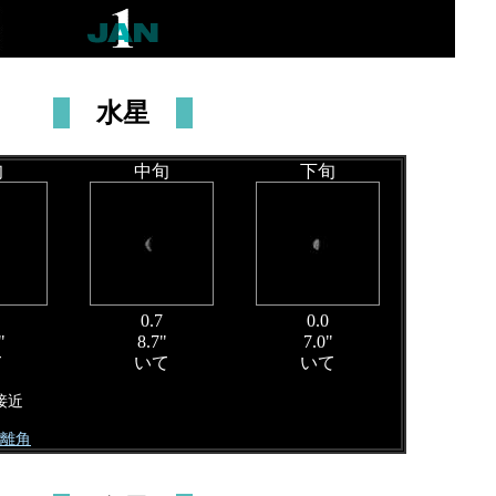
水星
旬
中旬
下旬
0.7
0.0
"
8.7"
7.0"
て
いて
いて
接近
大離角