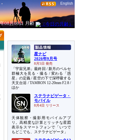
English
6年08月08日
月齢
星ナビ
2026年9月号
。
8月5日 発売
が
「宇宙兄弟」最終回 / 新月のペルセ
群極大を見る・撮る / 変わる「惑
西
星」の定義 / 星空の下で深呼吸する
食
天文台浴 / TAMRON 12-20mm F2.8 /
ほか
れ
ステラナビゲータ・
で
モバイル
8月4日 リリース
る
天体観察・撮影用モバイルアプ
オ
リ。高精度な計算とリッチな星図
る
表示をスマートフォンで「いつで
もどこでも、ステラナビゲータ」
加