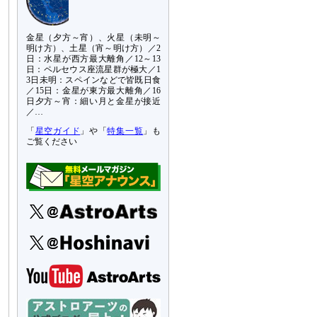
金星（夕方～宵）、火星（未明～
明け方）、土星（宵～明け方）／2
日：水星が西方最大離角／12～13
日：ペルセウス座流星群が極大／1
3日未明：スペインなどで皆既日食
／15日：金星が東方最大離角／16
日夕方～宵：細い月と金星が接近
／…
「
星空ガイド
」や「
特集一覧
」も
ご覧ください