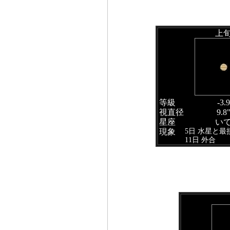
上
等級
-3.9
視直径
9.8
星座
い
5日 水星と最
現象
11日 外合