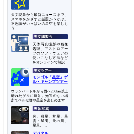
天文現象から最新ニュースまで、
スマホをかざすと話題がうかぶ。
不思議がいっぱいの星空を楽しも
う
天体写真撮影や画像
処理、アストロアー
ツのソフトウェアの
使いこなし方法など
をオンラインで解説
モンゴル「星空」ゲ
ル・キャンプツアー
ウランバートルから西へ250km以上
離れたゲルに連泊。光害のない場
所でペルセ群や星空を楽しめます
月、惑星、彗星、星
雲・星団、天の川、
星景、…
デジタル