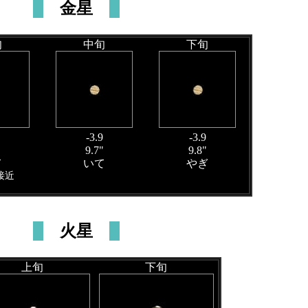
金星
旬
中旬
下旬
-3.9
-3.9
"
9.7"
9.8"
て
いて
やぎ
接近
火星
上旬
下旬