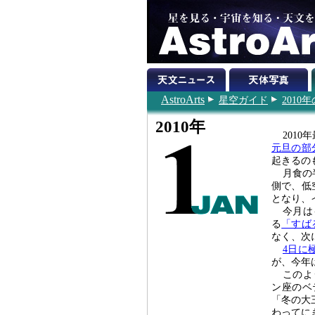
AstroArts
星空ガイド
201
2010年
201
元旦の部
起きるの
月食の
側で、低
となり、
今月は
る
「すば
なく、次
4日に
が、今年
このよ
ン座のベ
「冬の大
わってに