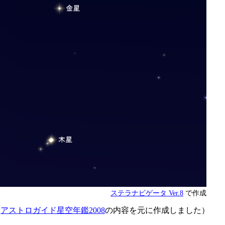
ステラナビゲータ Ver.8
で作成
は
アストロガイド星空年鑑2008
の内容を元に作成しました）