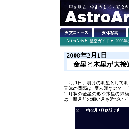
AstroArts
星空ガイド
200
2008年2月1日
金星と木星が大接
2月1日、明けの明星として
天体の間隔は1度未満なので、
半月状の金星の形や木星の縞模
は、新月前の細い月も近づいて