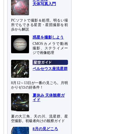
天体写真入門
PCソフトで撮影＆処理。明るい場
所でもできる星雲・星団撮影を初
歩から解説
惑星を撮影しよう
CMOSカメラで動画
撮影、ステライメー
ジで画像処理
ペルセウス座流星群
8月12～13日が一番の見ごろ。月明
かりゼロの好条件！
夏休み 天体観察ガ
イド
夏の大三角、天の川、流星群、星
空撮影。初級者向けの観察ガイド
8月の見どころ