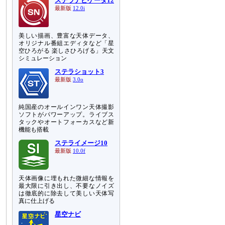
ステラナビゲータ12
最新版
12.0i
美しい描画、豊富な天体データ、
オリジナル番組エディタなど「星
空ひろがる 楽しさひろげる」天文
シミュレーション
ステラショット3
最新版
3.0o
純国産のオールインワン天体撮影
ソフトがパワーアップ。ライブス
タックやオートフォーカスなど新
機能も搭載
ステライメージ10
最新版
10.0f
天体画像に埋もれた微細な情報を
最大限に引き出し、不要なノイズ
は徹底的に除去して美しい天体写
真に仕上げる
星空ナビ