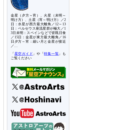
金星（夕方～宵）、火星（未明～
明け方）、土星（宵～明け方）／2
日：水星が西方最大離角／12～13
日：ペルセウス座流星群が極大／1
3日未明：スペインなどで皆既日食
／15日：金星が東方最大離角／16
日夕方～宵：細い月と金星が接近
／…
「
星空ガイド
」や「
特集一覧
」も
ご覧ください