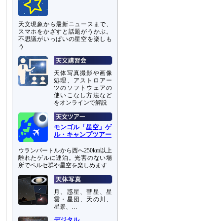
天文現象から最新ニュースまで、
スマホをかざすと話題がうかぶ。
不思議がいっぱいの星空を楽しも
う
天体写真撮影や画像
処理、アストロアー
ツのソフトウェアの
使いこなし方法など
をオンラインで解説
モンゴル「星空」ゲ
ル・キャンプツアー
ウランバートルから西へ250km以上
離れたゲルに連泊。光害のない場
所でペルセ群や星空を楽しめます
月、惑星、彗星、星
雲・星団、天の川、
星景、…
デジタル