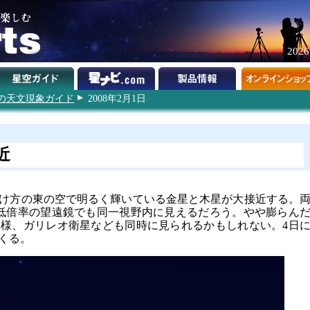
202
8年の天文現象ガイド
2008年2月1日
近
明け方の東の空で明るく輝いている金星と木星が大接近する。
低倍率の望遠鏡でも同一視野内に見えるだろう。やや膨らん
様、ガリレオ衛星なども同時に見られるかもしれない。4日
くる。