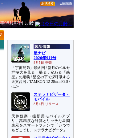
English
6年08月07日
月齢
星ナビ
2026年9月号
8月5日 発売
「宇宙兄弟」最終回 / 新月のペルセ
群極大を見る・撮る / 変わる「惑
星」の定義 / 星空の下で深呼吸する
天文台浴 / TAMRON 12-20mm F2.8 /
ほか
両
だ
ステラナビゲータ・
モバイル
に
8月4日 リリース
天体観察・撮影用モバイルアプ
リ。高精度な計算とリッチな星図
表示をスマートフォンで「いつで
もどこでも、ステラナビゲータ」