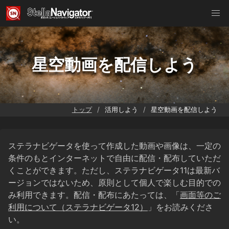
星空動画を配信しよう
トップ
活用しよう
星空動画を配信しよう
ステラナビゲータを使って作成した動画や画像は、一定の
条件のもとインターネットで自由に配信・配布していただ
くことができます。ただし、ステラナビゲータ11は最新バ
ージョンではないため、原則として個人で楽しむ目的での
み利用できます。配信・配布にあたっては、「
画面等のご
利用について（ステラナビゲータ12）
」をお読みくださ
い。