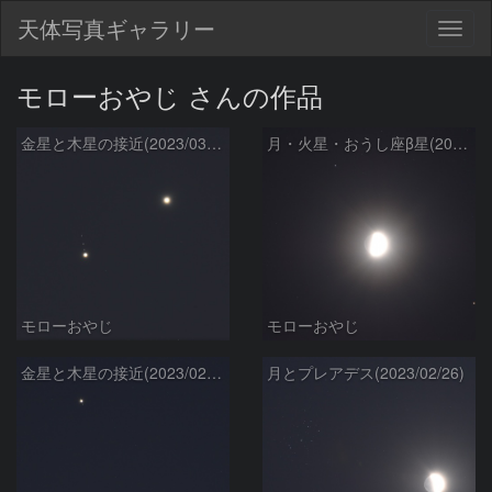
天体写真ギャラリー
Togg
navig
モローおやじ さんの作品
金星と木星の接近(2023/03/02)
月・火星・おうし座β星(2023/02/28)
モローおやじ
モローおやじ
金星と木星の接近(2023/02/28)
月とプレアデス(2023/02/26)