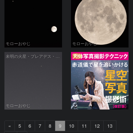
モローおやじ
モローおやじ
PR
未明の火星・プレアデス・ヒアデス(2022/08/22)
モローおやじ
前
«
5
6
7
8
9
10
11
12
13
へ