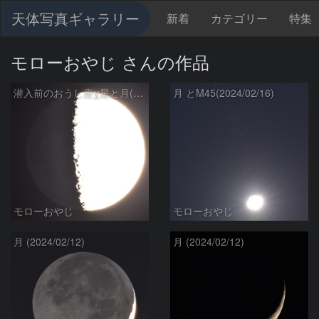
天体写真ギャラリー
新着
カテゴリー
特集
モローおやじ さんの作品
潜入前のおうし座χ星と月(2024/02/17)
月 とM45(2024/02/16)
モローおやじ
モローおやじ
月 (2024/02/12)
月 (2024/02/12)