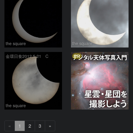
the square
the square
PR
金環日食2012.5.21 C
the square
次
«
1
2
3
»
へ