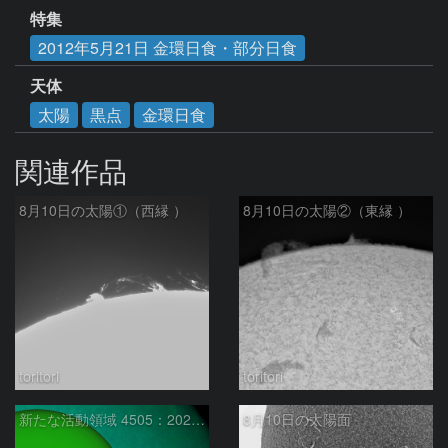
特集
2012年5月21日 金環日食・部分日食
天体
太陽
黒点
金環日食
関連作品
8月10日の太陽①（西縁 ）
8月10日の太陽②（東縁 ）
toritori
toritori
新たな活動領域 4505：2026/08/10
8月10日の太陽面