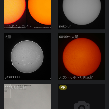
（＾０＾）コメト
nekojun
太陽
08/09の太陽
yasu9999
天文バカボン町田支部
PR
2026/8/9 太陽