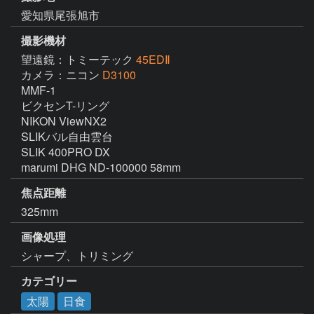
愛知県尾張旭市
撮影機材
望遠鏡：トミーテック
45EDⅡ
カメラ：ニコン
D3100
MMF-1

ビクセンT-リング　

NIKON ViewNX2　

SLIKバル自由雲台　

SLIK 400PRO DX

marumi DHG ND-100000 58mm
焦点距離
325mm
画像処理
シャープ、トリミング
カテゴリー
太陽
日食