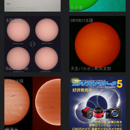
小犬のプロキオン
新井優
太陽黒点
08/08の太陽
Sorachu-hai
天文バカボン町田支部
PR
8/8の太陽
銀河☆