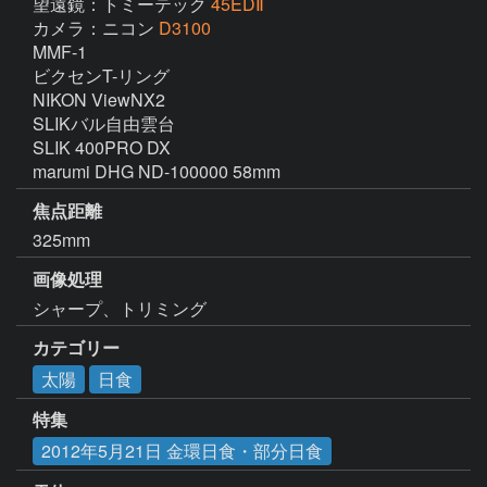
望遠鏡：トミーテック
45EDⅡ
カメラ：ニコン
D3100
MMF-1

ビクセンT-リング　

NIKON ViewNX2　

SLIKバル自由雲台　

SLIK 400PRO DX

marumi DHG ND-100000 58mm
焦点距離
325mm
画像処理
シャープ、トリミング
カテゴリー
太陽
日食
特集
2012年5月21日 金環日食・部分日食