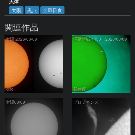
天体
太陽
黒点
金環日食
関連作品
太陽 2026/08/09
活動領域 4498：2026/08/09
kino
新井優
太陽08/09
プロミネンス