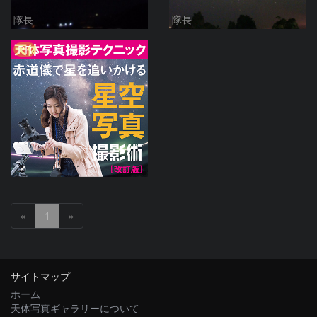
隊長
隊長
PR
«
1
»
サイトマップ
ホーム
天体写真ギャラリーについて