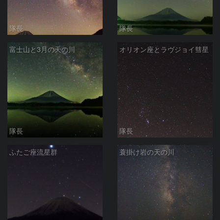
隊長
隊長
富士山と3月の天の川
オリオン座とラヴジョイ彗星
隊長
隊長
ふたご座流星群
蓑掛け岩の天の川