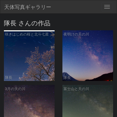
天体写真ギャラリー
Togg
navig
隊長 さんの作品
咲きはじめの桜と北斗七星
夜明けの天の川
隊長
隊長
3月の天の川
富士山と天の川