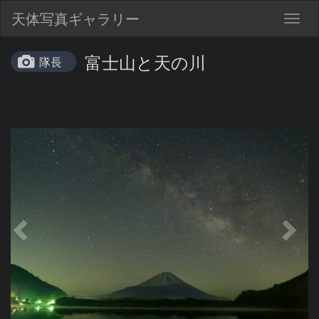
天体写真ギャラリー
Togg
navig
富士山と天の川
隊長