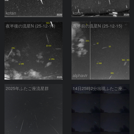
kotan
kotan
夜半後の流星N (25-12-16)
夜半前の流星N (25-12-15)
alphavir
alphavir
2025年ふたご座流星群
14日25時2分出現ふたご座群大流星(全行程)