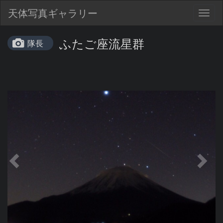
天体写真ギャラリー
Togg
navig
ふたご座流星群
隊長