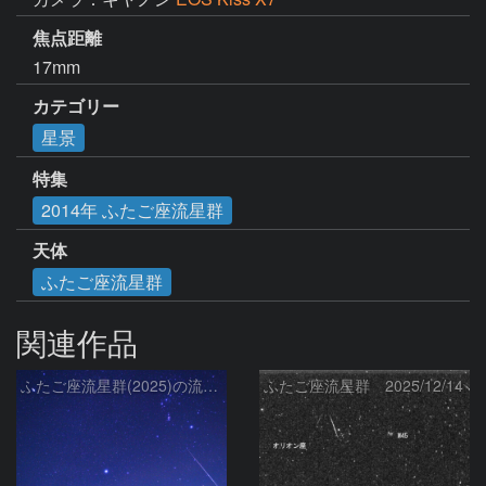
焦点距離
17mm
カテゴリー
星景
特集
2014年 ふたご座流星群
天体
ふたご座流星群
関連作品
ふたご座流星群(2025)の流星と冬の星座、さくら宇宙公園のパラボラアンテナ
ふたご座流星群 2025/12/14