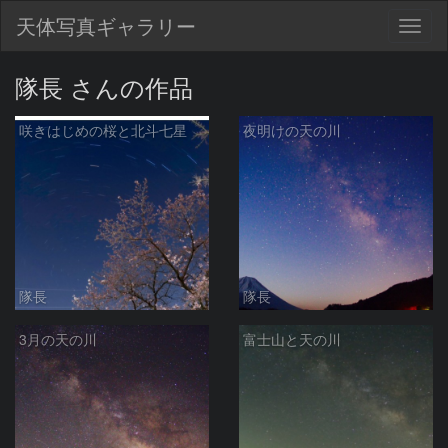
天体写真ギャラリー
Togg
navig
隊長 さんの作品
咲きはじめの桜と北斗七星
夜明けの天の川
隊長
隊長
3月の天の川
富士山と天の川