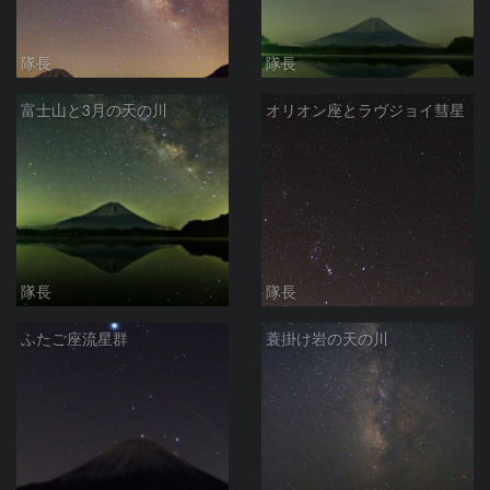
隊長
隊長
富士山と3月の天の川
オリオン座とラヴジョイ彗星
隊長
隊長
ふたご座流星群
蓑掛け岩の天の川