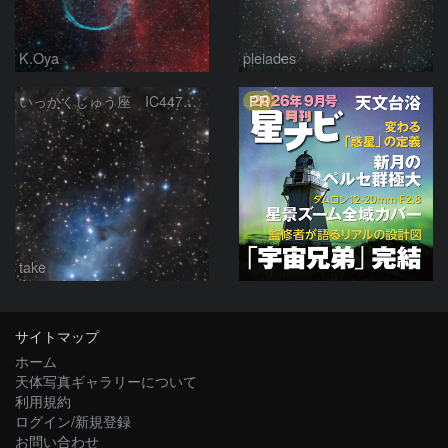
K.Oya
pleiades
PR
いっかくじゅう座 IC447 カタツムリ星雲
take
サイトマップ
ホーム
天体写真ギャラリーについて
利用規約
ログイン/新規登録
お問い合わせ