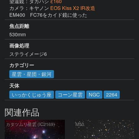
望遠鏡：タカハシ
ε160
カメラ：キヤノン
EOS Kiss X2 IR改造
EM400　FC76をカイド鏡に使った
焦点距離
530mm
画像処理
ステライメージ6
カテゴリー
星雲・星団・銀河
天体
いっかくじゅう座
コーン星雲
NGC
2264
関連作品
カタツムリ星雲 (IC2169)
M50