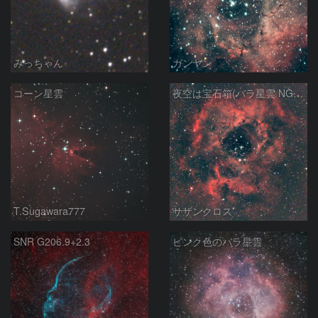
みっちゃん
ガンヤン
コーン星雲
夜空は宝石箱(バラ星雲 NGC2237) Seestar50
T.Sugawara777
サザンクロス
SNR G206.9+2.3
ピンク色のバラ星雲