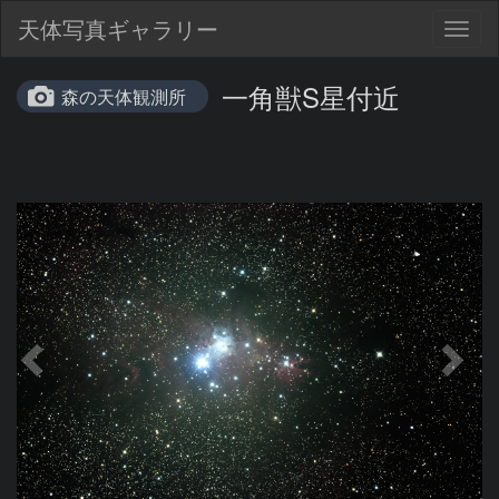
天体写真ギャラリー
Togg
navig
一角獣S星付近
森の天体観測所