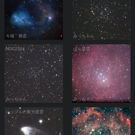
今城 雅彦
みっちゃん
NGC2324
ばら星雲
みっちゃん
みっちゃん
ハッブルの変光星雲
バラ星雲