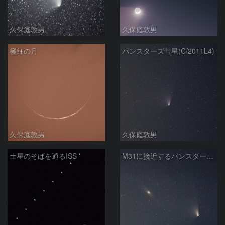
久保庭敦男
久保庭敦男
極細の月
パンスターズ彗星(C/2011L4)
久保庭敦男
久保庭敦男
土星のそばを通るISS
M31に接近するパンスターズ彗星