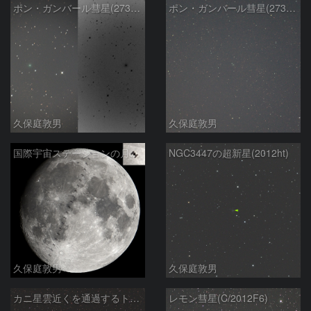
ポン・ガンバール彗星(273P/2012V4)
ポン・ガンバール彗星(273P/2012V4)
久保庭敦男
久保庭敦男
国際宇宙ステーションの月面通過
NGC3447の超新星(2012ht)
久保庭敦男
久保庭敦男
カニ星雲近くを通過するトータチス
レモン彗星(C/2012F6)