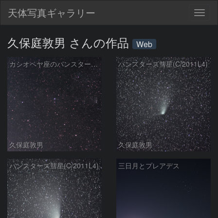
天体写真ギャラリー
Togg
navig
久保庭敦男 さんの作品
Web
カシオペヤ座のパンスターズ彗星
パンスターズ彗星(C/2011L4)
久保庭敦男
久保庭敦男
パンスターズ彗星(C/2011L4)
三日月とプレアデス