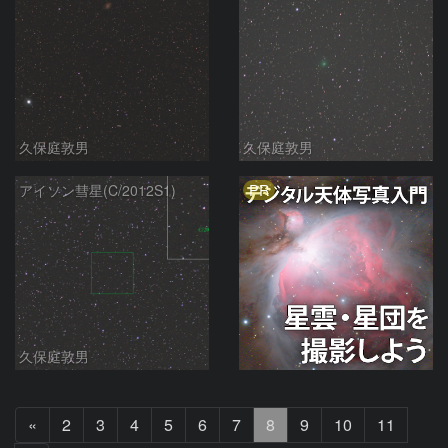
久保庭敦男
久保庭敦男
PR
アイソン彗星(C/2012S1)
久保庭敦男
前
«
2
3
4
5
6
7
8
9
10
11
へ