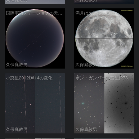
国際宇宙ステーションの天頂通過
満月は欠けている
久保庭敦男
久保庭敦男
小惑星2012DA14の変化
ポン・ガンバール彗星(273P/2012V4)
久保庭敦男
久保庭敦男