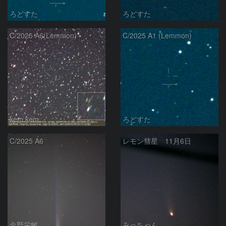
ろどすた
ろどすた
C/2025 A6(Lemmon)
C/2025 A1 (Lemmon)
kem.kem
ろどすた
C/2025 A6
レモン彗星 11月6日
金野栄敏
みっちゃん