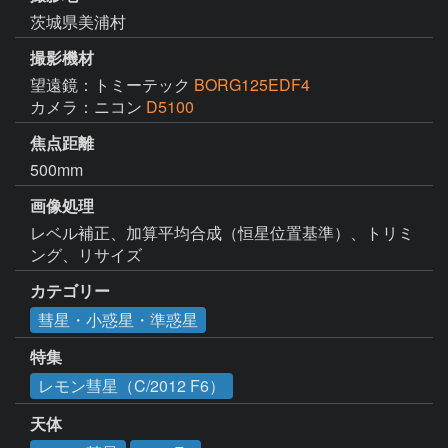
茨城県美浦村
撮影機材
望遠鏡：トミーテック
BORG125EDF4
カメラ：ニコン
D5100
焦点距離
500mm
画像処理
レベル補正、加算平均合成（恒星位置基準）、トリミ
ング、リサイズ
カテゴリー
彗星・小惑星・準惑星
特集
レモン彗星（C/2012 F6）
天体