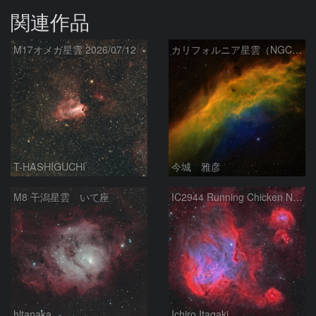
関連作品
M17オメガ星雲 2026/07/12
カリフォルニア星雲（NGC 1499）
T-HASHIGUCHI
今城 雅彦
M8 干潟星雲 いて座
IC2944 Running Chicken Nebula
hltanaka
Ichiro Itagaki