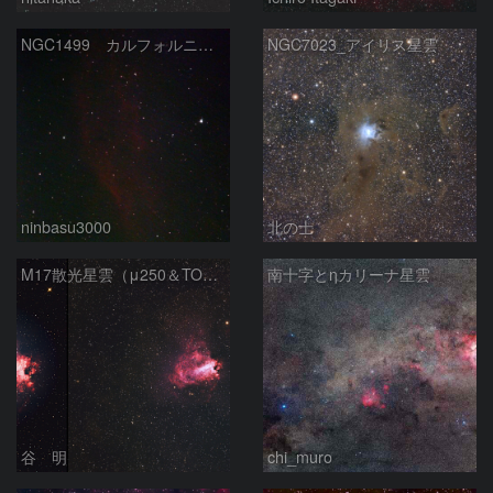
NGC1499 カルフォルニア星雲
NGC7023_アイリス星雲
ninbasu3000
北の士
M17散光星雲（μ250＆TOA130）
南十字とηカリーナ星雲
谷 明
chi_muro