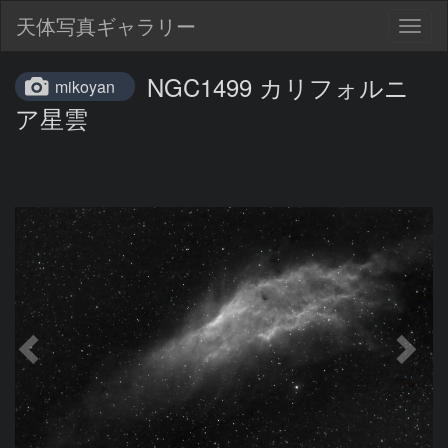
天体写真ギャラリー
Togg
navig
NGC1499 カリフォルニ
mikoyan
ア星雲