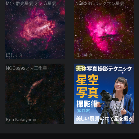
M17 散光星雲 オメガ星雲
NGC281 パックマン星雲
ほしすき
ほしすき
PR
NGC6992と人工衛星
Ken.Nakayama