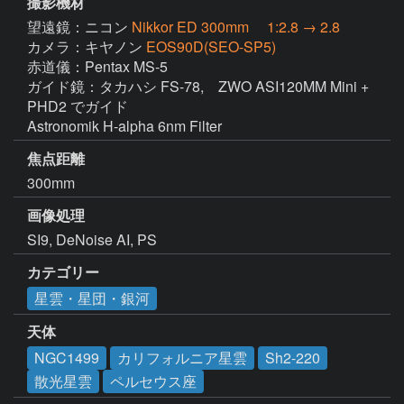
撮影機材
望遠鏡：ニコン
Nikkor ED 300mm 1:2.8 → 2.8
カメラ：キヤノン
EOS90D(SEO-SP5)
赤道儀：Pentax MS-5

ガイド鏡：タカハシ FS-78,    ZWO ASI120MM Mini + 
PHD2 でガイド

焦点距離
300mm
画像処理
カテゴリー
星雲・星団・銀河
天体
NGC1499
カリフォルニア星雲
Sh2-220
散光星雲
ペルセウス座