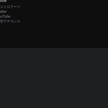
llow
ストロアーツ
itter
ouTube
空アナウンス