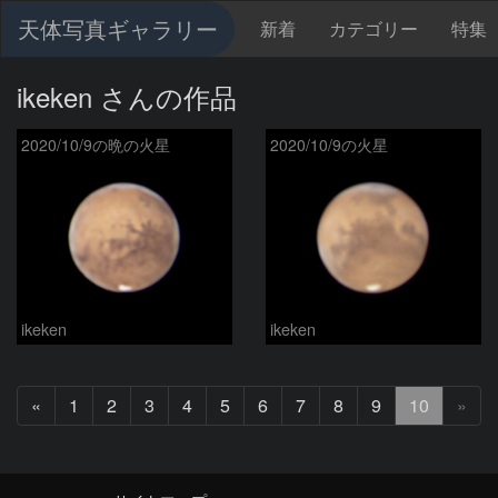
天体写真ギャラリー
新着
カテゴリー
特集
ikeken さんの作品
2020/10/9の晩の火星
2020/10/9の火星
ikeken
ikeken
前
«
1
2
3
4
5
6
7
8
9
10
»
へ