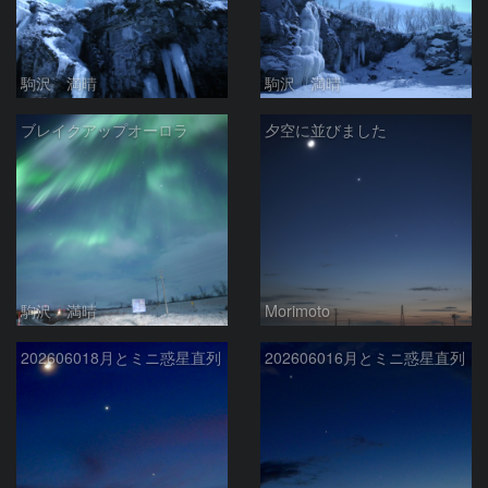
駒沢 満晴
駒沢 満晴
ブレイクアップオーロラ
夕空に並びました
駒沢 満晴
Morimoto
202606018月とミニ惑星直列
202606016月とミニ惑星直列