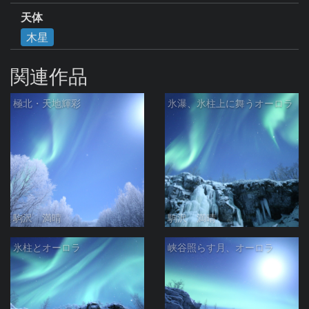
天体
木星
関連作品
極北・天地輝彩
氷瀑、氷柱上に舞うオーロラ
駒沢 満晴
駒沢 満晴
氷柱とオーロラ
峡谷照らす月、オーロラ