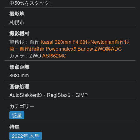
中50%をスタック。
撮影地
札幌市
撮影機材
望遠鏡：自作
Kasai 320mm F4.68鏡Newtonian自作鏡
筒・自作経緯台 Powermatex5 Barlow ZWO製ADC
カメラ：ZWO
ASI662MC
焦点距離
8630mm
画像処理
AutoStakkert!3・RegiStax6・GIMP
カテゴリー
惑星
特集
2022年 木星