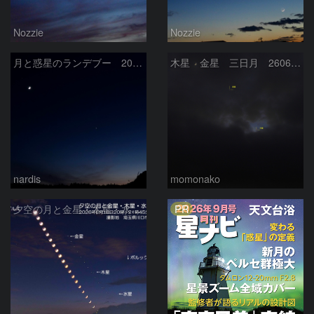
Nozzie
Nozzie
月と惑星のランデブー 2026/06/19
木星 金星 三日月 260618
nardis
momonako
PR
夕空の月と金星・木星・水星の接近 2026/6/18