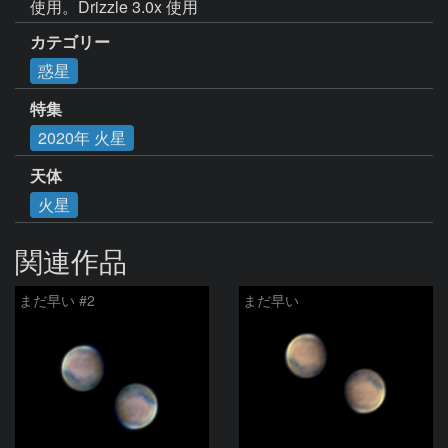
使用。Drizzle 3.0x 使用
カテゴリー
惑星
特集
2020年 火星
天体
火星
関連作品
まだ早い #2
まだ早い