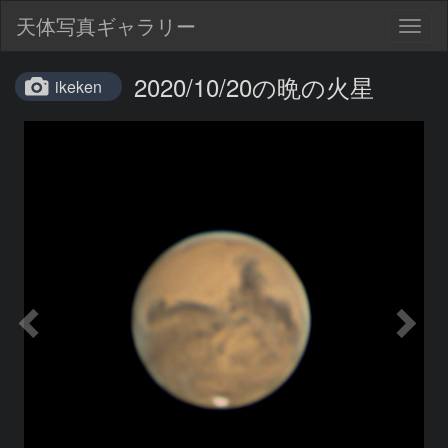
天体写真ギャラリー
Togg
navig
2020/10/20の晩の火星
ikeken