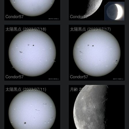
Condor57
Condor57
太陽黒点 (2023/07/18)
太陽黒点 (2023/07/17)
Condor57
Condor57
太陽黒点 (2023/07/11)
月齢 22.6