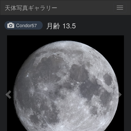
天体写真ギャラリー
Togg
navig
月齢 13.5
Condor57