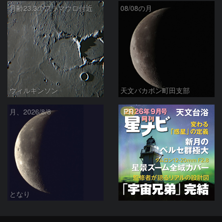
月齢23.3のフラマウロ付近
08/08の月
ウィルキンソン
天文バカボン町田支部
PR
月、2026/8/8
となり