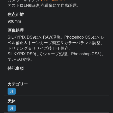
アストロLN6E(改)赤道儀にて自動追尾。
焦点距離
900mm
画像処理
SILKYPIX DS9にてRAW現像。Photoshop CS5にてレ
ベル補正＆トーンカーブ調整＆カラーバランス調整。
トリミング＆リサイズ後TIFF保存。

SILKYPIX DS9にてシャープ処理。Photoshop CS5に
てJPEG変換。
特記事項
カテゴリー
月
天体
月