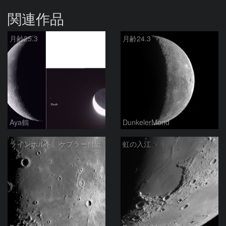
関連作品
月齢25.3
月齢24.3
Aya鶴
DunkelerMond
ラインホルト、ケプラー付近
虹の入江