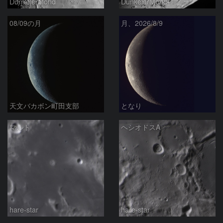
DunkelerMond
DunkelerMond
08/09の月
月、2026/8/9
天文バカボン町田支部
となり
マルト
ヘシオドスA
hare-star
hare-star