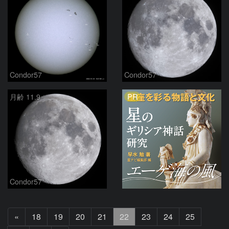
Condor57
Condor57
PR
月齢 11.9
Condor57
前
«
18
19
20
21
22
23
24
25
へ