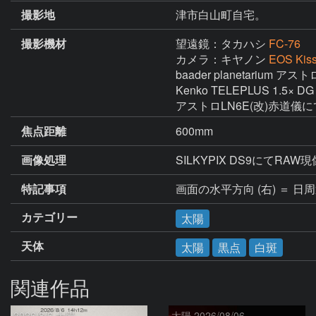
撮影地
津市白山町自宅。
撮影機材
望遠鏡：タカハシ
FC-76
カメラ：キヤノン
EOS Kiss
baader planetarium
Kenko TELEPLUS 1.5× DG 
アストロLN6E(改)赤道儀
焦点距離
600mm
画像処理
SILKYPIX DS9にて
特記事項
画面の水平方向 (右) ＝ 日
カテゴリー
太陽
天体
太陽
黒点
白斑
関連作品
2026/8/6 太陽
太陽 2026/08/06