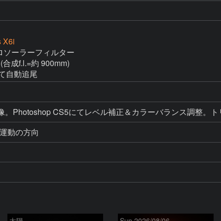
 X6i
 アストロソーラーフィルター

(合成f.l.=約 900mm)

にて自動追尾
RAW現像。Photoshop CS5にてレベル補正＆カラーバラン
周運動の方向
太陽
Sun 2026/08/06