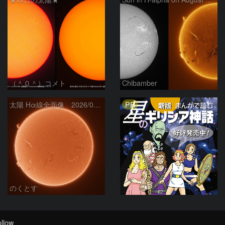
（＾０＾）コメト
Chibamber
PR
太陽 Hα線全面像 2026/08/06
のくとす
llow