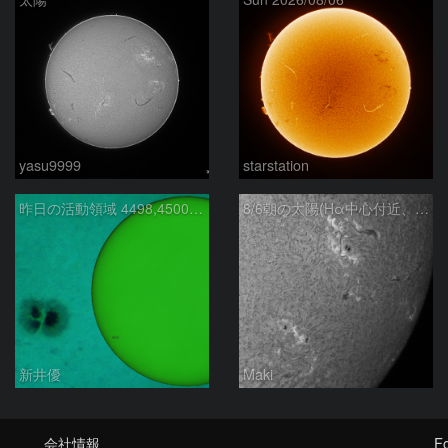
yasu9999
starstation
昨日の活動領域 4498,4500：2026/08/05
8/6朝の太陽(Hα中心付近、4498、4502付近)
新井優
Maki
会社情報
Fo