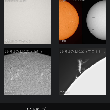
小犬のプロキオン
kino
8月6日の太陽①（西面 ）
8月6日の太陽②（プロミネン北東縁 ）
toritori
toritori
サイトマップ