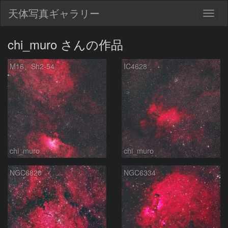
天体写真ギャラリー
Togg
navig
chi_muro さんの作品
M16、Sh2-54
IC4628
chi_muro
chi_muro
NGC6820
NGC6334