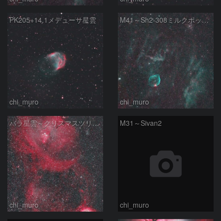
PK205+14.1メデューサ星雲
M41～Sh2-308ミルクポット星雲
chi_muro
chi_muro
バラ星雲～クリスマスツリー付近
M31～Sivan2
chi_muro
chi_muro