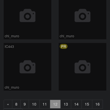
chi_muro
chi_muro
PR
IC443
chi_muro
前
«
8
9
10
11
12
13
14
15
16
へ