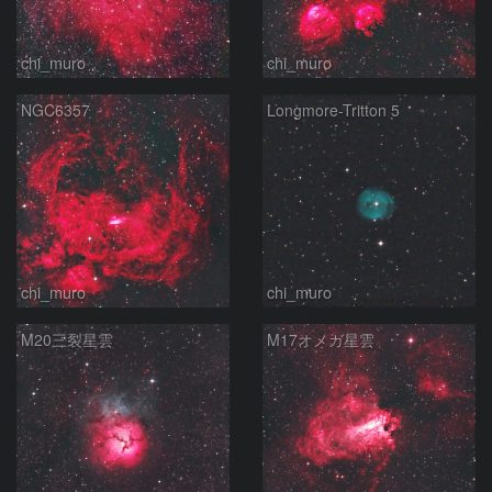
chi_muro
chi_muro
NGC6357
Longmore-Tritton 5
chi_muro
chi_muro
M20三裂星雲
M17オメガ星雲