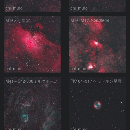
chi_muro
chi_muro
M16わし星雲
M16､M17､NGC6604
chi_muro
chi_muro
M41～Sh2-308ミルクポット星雲
PK164+31.1ヘッドホン星雲
chi_muro
chi_muro