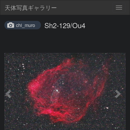
天体写真ギャラリー
Togg
navig
Sh2-129/Ou4
chi_muro