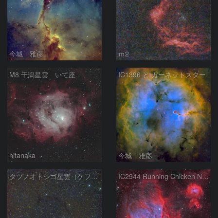
今城 雅彦
ｍ2
M8 干潟星雲 いて座
IC1396 と ガーネットスター
hltanaka
今城 雅彦
タツノオトシゴ星雲（ケフェウス座）
IC2944 Running Chicken Nebula