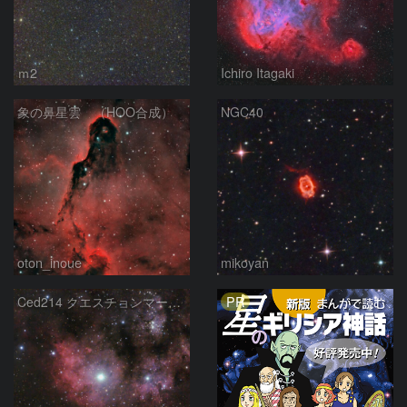
ｍ2
Ichiro Itagaki
象の鼻星雲 （HOO合成）
NGC40
oton_inoue
mikoyan
PR
Ced214 クエスチョンマーク星雲の“心臓部”