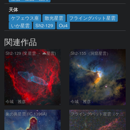
天体
ケフェウス座
散光星雲
フライングバット星雲
いか星雲
Sh2-129
Ou4
関連作品
Sh2-129 (🦑星雲 ・ 🦇星雲)
Sh2-155（洞窟星雲）
今城 雅彦
今城 雅彦
象の鼻星雲 (IC 1396A)
フライングバット星雲（ケフェウス座）