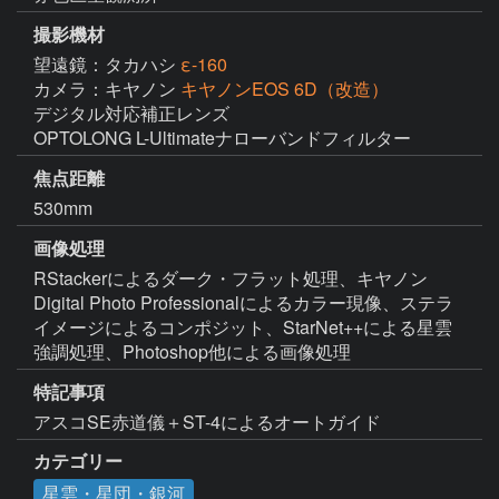
撮影機材
望遠鏡：タカハシ
ε-160
カメラ：キヤノン
キヤノンEOS 6D（改造）
デジタル対応補正レンズ

OPTOLONG L-Ultimateナローバンドフィルター
焦点距離
530mm
画像処理
RStackerによるダーク・フラット処理、キヤノン
Digital Photo Professionalによるカラー現像、ステラ
イメージによるコンポジット、StarNet++による星雲
強調処理、Photoshop他による画像処理
特記事項
アスコSE赤道儀＋ST-4によるオートガイド
カテゴリー
星雲・星団・銀河