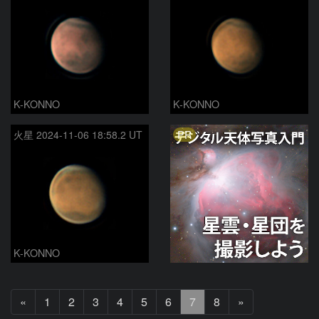
K-KONNO
K-KONNO
PR
火星 2024-11-06 18:58.2 UT
K-KONNO
前
次
«
1
2
3
4
5
6
7
8
»
へ
へ